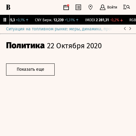
Войти
BI
115,3
+0,1%
↑
CNY Бирж.
12,239
+1,31%
↑
IMOEX
2 281,31
-0,2%
↓
RGBI
Ситуация на топливном рынке: меры, динамика, прогнозы
Выб
Политика
22 Октября 2020
Показать еще