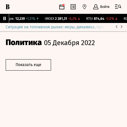
Войти
Y Бирж.
12,239
+1,31%
↑
IMOEX
2 281,31
-0,2%
↓
RTSI
874,64
-1,12%
↓
RGB
Ситуация на топливном рынке: меры, динамика, прогнозы
Выб
Политика
05 Декабря 2022
Показать еще