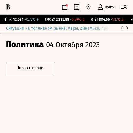
Войти
Бирж.
12,081
+0,76%
↑
IMOEX
2 285,88
-0,69%
↓
RTSI
884,56
-1,27%
↓
RGB
Ситуация на топливном рынке: меры, динамика, прогнозы
Выб
Политика
04 Октября 2023
Показать еще