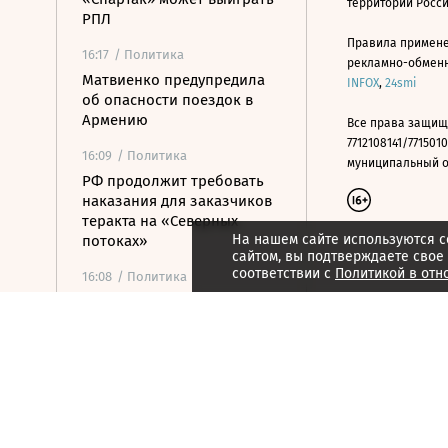
территории Росс
РПЛ
Правила примене
16:17
/ Политика
рекламно-обменно
Матвиенко предупредила
INFOX
,
24smi
об опасности поездок в
Армению
Все права защищ
7712108141/7715010
16:09
/ Политика
муниципальный окр
РФ продолжит требовать
наказания для заказчиков
теракта на «Северных
На нашем сайте используются c
потоках»
сайтом, вы подтверждаете свое
соответствии с
Политикой в отн
16:08
/ Политика
Матвиенко: отношения РФ
и Армении напоминают
«улицу с односторонним
движением»
15:59
/ Политика
Ливан и Израиль хотят
вынести в СБ ООН новую