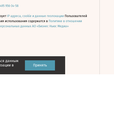
 495 956-34-58
ьзует
IP адреса, cookie и данные геолокации
Пользователей
овия использования содержатся в
Политике в отношении
персональных данных АО «Бизнес Ньюс Медиа»
ься данным
Принять
изации в