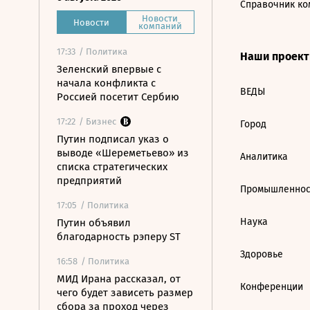
Справочник ко
Новости
Новости
компаний
17:33
/ Политика
Наши проек
Зеленский впервые с
начала конфликта с
ВЕДЫ
Россией посетит Сербию
17:22
/ Бизнес
Город
Путин подписал указ о
выводе «Шереметьево» из
Аналитика
списка стратегических
предприятий
Промышленнос
17:05
/ Политика
Наука
Путин объявил
благодарность рэперу ST
Здоровье
16:58
/ Политика
МИД Ирана рассказал, от
Конференции
чего будет зависеть размер
сбора за проход через