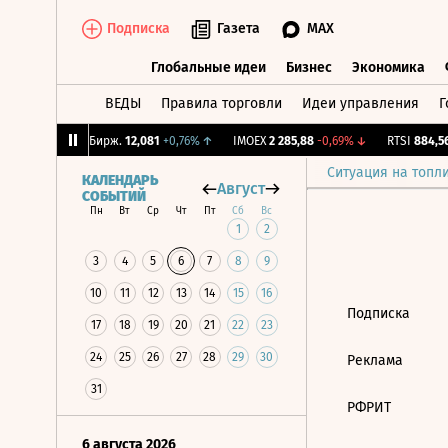
Подписка
Газета
MAX
Глобальные идеи
Бизнес
Экономика
ВЕДЫ
Правила торговли
Идеи управления
Г
Глобальные идеи
Бизнес
Экономик
,55%
↓
CNY Бирж.
12,081
+0,76%
↑
IMOEX
2 285,88
-0,69%
↓
RTSI
884,56
Ситуация на топл
КАЛЕНДАРЬ
Август
СОБЫТИЙ
Пн
Вт
Ср
Чт
Пт
Сб
Вс
1
2
3
4
5
6
7
8
9
10
11
12
13
14
15
16
Подписка
17
18
19
20
21
22
23
24
25
26
27
28
29
30
Реклама
31
РФРИТ
6 августа 2026