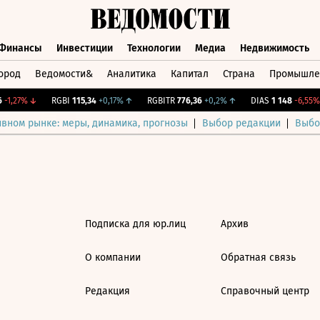
Финансы
Инвестиции
Технологии
Медиа
Недвижимость
ород
Ведомости&
Аналитика
Капитал
Страна
Промышле
а
Финансы
Инвестиции
Технологии
Медиа
Недвижимос
-1,27%
↓
RGBI
115,34
+0,17%
↑
RGBITR
776,36
+0,2%
↑
DIAS
1 148
-6,55%
ивном рынке: меры, динамика, прогнозы
Выбор редакции
Выбо
Подписка для юр.лиц
Архив
О компании
Обратная связь
Редакция
Справочный центр