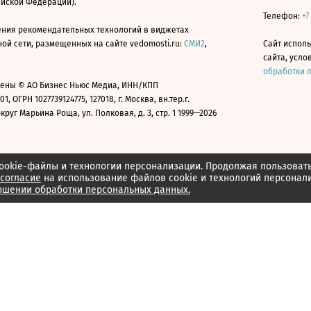
ийской Федерации).
Телефон:
+7
ния рекомендательных технологий в виджетах
й сети, размещенных на сайте vedomosti.ru:
СМИ2
,
Сайт испол
сайта, усл
обработки 
ены © АО Бизнес Ньюс Медиа, ИНН/КПП
01, ОГРН 1027739124775, 127018, г. Москва, вн.тер.г.
уг Марьина Роща, ул. Полковая, д. 3, стр. 1 1999—2026
ookie-файлы и технологии персонализации. Продолжая пользоват
согласие
на использование файлов cookie и технологий персонал
ошении обработки персональных данных.