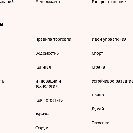
мпаний
Менеджмент
Распространение
ты
Правила торговли
Идеи управления
Ведомости&
Спорт
Капитал
Страна
ть
Инновации и
Устойчивое развити
технологии
Право
Как потратить
Думай
Туризм
Техуспех
Форум