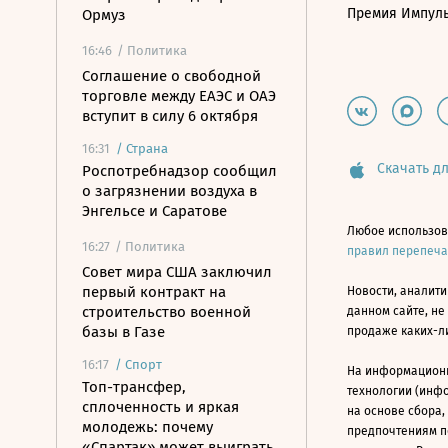
Премия Импул
Ормуз
16:46
/ Политика
Соглашение о свободной
торговле между ЕАЭС и ОАЭ
вступит в силу 6 октября
16:31
/
Страна
Скачать дл
Роспотребнадзор сообщил
о загрязнении воздуха в
Энгельсе и Саратове
Любое использов
16:27
/ Политика
правил перепеч
Совет мира США заключил
первый контракт на
Новости, аналити
строительство военной
данном сайте, не
базы в Газе
продаже каких-л
16:17
/
Спорт
На информацион
Топ-трансфер,
технологии (инф
сплоченность и яркая
на основе сбора,
молодежь: почему
предпочтениям п
«Спартак» может выиграть