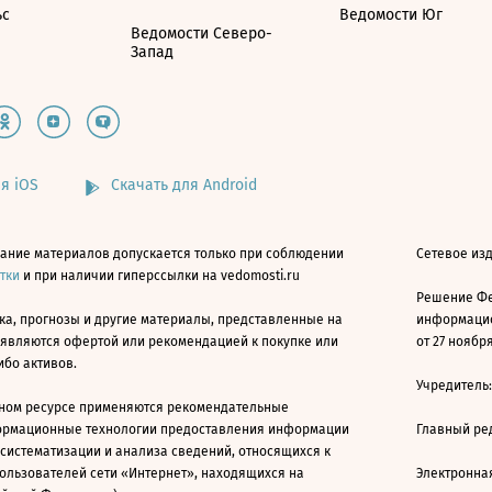
ьс
Ведомости Юг
Ведомости Северо-
Запад
я iOS
Скачать для Android
ание материалов допускается только при соблюдении
Сетевое изд
атки
и при наличии гиперссылки на vedomosti.ru
Решение Фе
ка, прогнозы и другие материалы, представленные на
информацио
 являются офертой или рекомендацией к покупке или
от 27 ноября
ибо активов.
Учредитель
ном ресурсе применяются рекомендательные
ормационные технологии предоставления информации
Главный ре
 систематизации и анализа сведений, относящихся к
ользователей сети «Интернет», находящихся на
Электронна