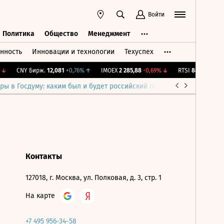
Войти
Политика
Общество
Менеджмент
нность
Инновации и технологии
Техуспех
ть
Политика
Общество
Менеджмент
↓
CNY Бирж.
12,081
+0,76%
↑
IMOEX
2 285,88
-0,69%
↓
RTSI
884,56
-1,27%
ры в Госдуму: каким был и будет российский парламент
Война н
Контакты
127018, г. Москва, ул. Полковая, д. 3, стр. 1
На карте
+7 495 956-34-58