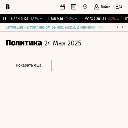
Войти
↑
USBN
0,123
+1,57%
↑
UTAR
9,16
+0,11%
↑
IMOEX
2 281,31
-0,2%
↓
RTS
Ситуация на топливном рынке: меры, динамика, прогнозы
Выб
Политика
24 Мая 2025
Показать еще