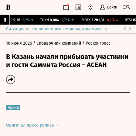
Войти
UTAR
9,26
+1,2%
↑
TGKN
0,004
+1,76%
↑
IMOEX
2 281,31
-0,2%
↓
RTSI
874
Ситуация на топливном рынке: меры, динамика, прогнозы
Выб
16 июня 2026
/ Справочник компаний
/ Росконгресс
В Казань начали прибывать участники
и гости Саммита Россия – АСЕАН
Архив
Оригинал пресс-релиза