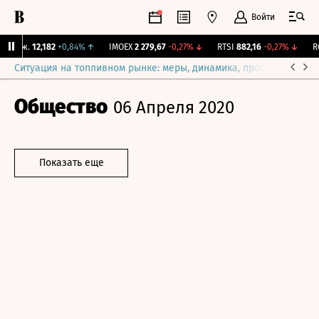
Войти
Бирж.
12,182
+0,84%
↑
IMOEX
2 279,67
-0,27%
↓
RTSI
882,16
-0,27%
↓
RG
Ситуация на топливном рынке: меры, динамика, прогнозы
Выб
Общество
06 Апреля 2020
Показать еще