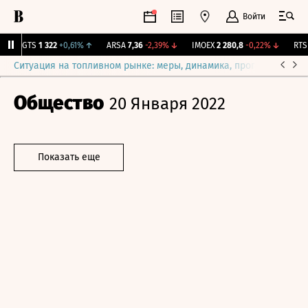
Войти
MGTS
1 322
+0,61%
↑
ARSA
7,36
-2,39%
↓
IMOEX
2 280,8
-0,22%
↓
RTSI
Ситуация на топливном рынке: меры, динамика, прогнозы
Выб
Общество
20 Января 2022
Показать еще