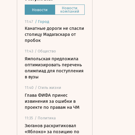
Новости
Новости
компаний
11:47
/
Город
Канатные дороги не спасли
столицу Мадагаскара от
пробок
11:43
/ Общество
Ямпольская предложила
оптимизировать перечень
олимпиад для поступления
в вузы
11:40
/ Стиль жизни
Глава ФИФА принес
извинения за ошибки в
проекте по правам на ЧМ
11:35
/ Политика
Зюганов раскритиковал
«Яблоко» за позицию по