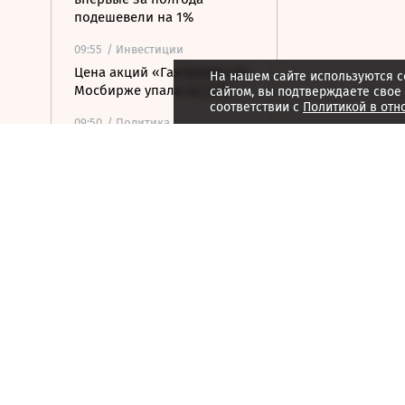
подешевели на 1%
09:55
/ Инвестиции
Цена акций «Газпрома» на
На нашем сайте используются c
Мосбирже упала на 2,1%
сайтом, вы подтверждаете свое
соответствии с
Политикой в отн
09:50
/ Политика
МИД Польши выступил
против переноса
посольства РФ в Варшаве
09:45
/ Общество
Балицкий заявил о
критической ситуации с
водой в Запорожской
области
09:42
/ Финансы
«Озон банк» ответил на
британские санкции
09:32
/ Общество