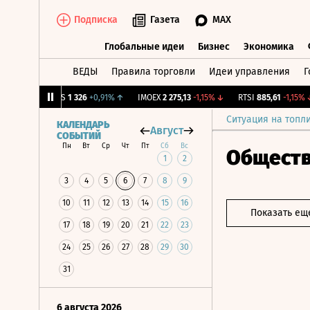
Подписка
Газета
MAX
Глобальные идеи
Бизнес
Экономика
ВЕДЫ
Правила торговли
Идеи управления
Г
Глобальные идеи
Бизнес
Экономик
1%
↓
MGTS
1 326
+0,91%
↑
IMOEX
2 275,13
-1,15%
↓
RTSI
885,61
-1,15%
↓
Ситуация на топл
КАЛЕНДАРЬ
Август
СОБЫТИЙ
Пн
Вт
Ср
Чт
Пт
Сб
Вс
Общест
1
2
3
4
5
6
7
8
9
10
11
12
13
14
15
16
Показать ещ
17
18
19
20
21
22
23
24
25
26
27
28
29
30
31
6 августа 2026