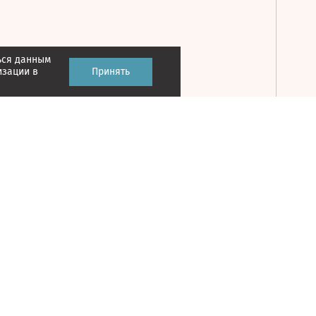
ься данным
Принять
изации в