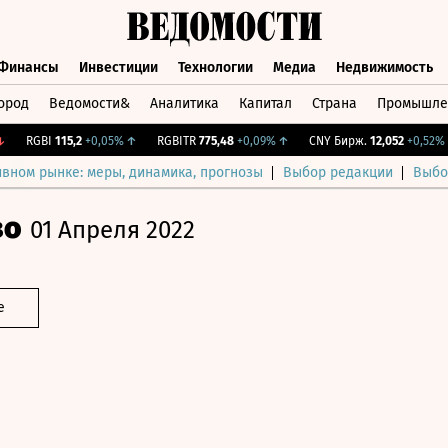
Финансы
Инвестиции
Технологии
Медиа
Недвижимость
ород
Ведомости&
Аналитика
Капитал
Страна
Промышле
а
Финансы
Инвестиции
Технологии
Медиа
Недвижимос
RGBI
115,2
+0,05%
↑
RGBITR
775,48
+0,09%
↑
CNY Бирж.
12,052
+0,52%
↑
ивном рынке: меры, динамика, прогнозы
Выбор редакции
Выбо
во
01 Апреля 2022
е