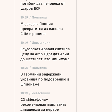
погибли два человека от
ударов ВСУ
10:59
/ Политика
Медведев: Япония
превратится из вассала
США в ронина
10:49
/ Инвестиции
Саудовская Аравия снизила
цену на Arab Light для Азии
до шестилетнего минимума
10:46
/ Политика
В Германии задержали
украинца по подозрению в
шпионаже
10:29
/ Инвестиции
СД «Мегафона»
рекомендовал выплатить
дивиденды за первое