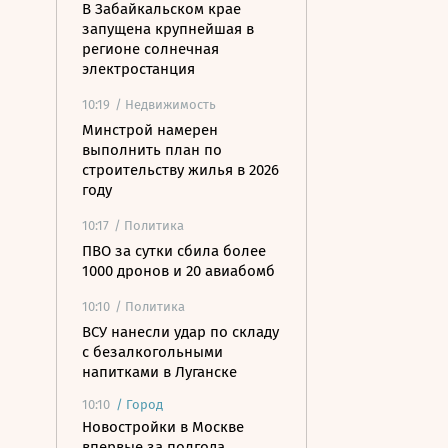
В Забайкальском крае
запущена крупнейшая в
регионе солнечная
электростанция
10:19
/ Недвижимость
Минстрой намерен
выполнить план по
строительству жилья в 2026
году
10:17
/ Политика
ПВО за сутки сбила более
1000 дронов и 20 авиабомб
10:10
/ Политика
ВСУ нанесли удар по складу
с безалкогольными
напитками в Луганске
10:10
/
Город
Новостройки в Москве
впервые за полгода