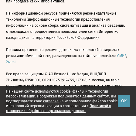
или продаже каких-либо активов.
На информационном ресурсе применяются рекомендательные
технологии (информационные технологии предоставления
информации на основе сбора, систематизации и анализа сведений,
относящихся к предпочтениям пользователей сети «Интернет»,
находящихся на территории Российской Федерации).
Правила применения рекомендательных технологий в виджетах
рекламно-обменной сети, размещенных на сайте vedomosti.ru:
СМИ2
,
24smi
Все права защищены © АО Бизнес Ньюс Медиа, ИНН/КПП
7712108141/771501001, ОГРН 1027739124775, 127018, г. Москва, вн.тер.г.
муниципальный округ Марьина Роща, ул. Полковая, д. 3, стр. 1 1999—
На нашем сайте используются cookie-файлы и технологии
2026
персонализации. Продолжая пользоваться данным сайтом, вы
ОК
подтверждаете свое
согласие
на использование файлов cookie
и технологий персонализации в соответствии с
Политикой в
отношении обработки персональных данных.