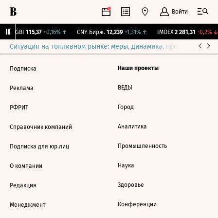
Войти
RGBI
115,37
+0,16%
↑
CNY Бирж.
12,239
+1,31%
↑
IMOEX
2 281,31
-0,2%
↓
Ситуация на топливном рынке: меры, динамика, прогнозы
Выб
Наши проекты
Подписка
ВЕДЫ
Реклама
Город
РФРИТ
Аналитика
Справочник компаний
Промышленность
Подписка для юр.лиц
Наука
О компании
Здоровье
Редакция
Конференции
Менеджмент