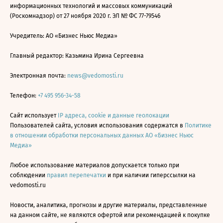
информационных технологий и массовых коммуникаций
(Роскомнадзор) от 27 ноября 2020 г. ЭЛ № ФС 77-79546
Учредитель: АО «Бизнес Ньюс Медиа»
Главный редактор: Казьмина Ирина Сергеевна
Электронная почта:
news@vedomosti.ru
Телефон:
+7 495 956-34-58
Сайт использует
IP адреса, cookie и данные геолокации
Пользователей сайта, условия использования содержатся в
Политике
в отношении обработки персональных данных АО «Бизнес Ньюс
Медиа»
Любое использование материалов допускается только при
соблюдении
правил перепечатки
и при наличии гиперссылки на
vedomosti.ru
Новости, аналитика, прогнозы и другие материалы, представленные
на данном сайте, не являются офертой или рекомендацией к покупке