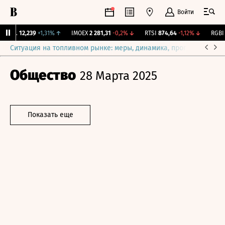
Войти
ирж.
12,239
+1,31%
↑
IMOEX
2 281,31
-0,2%
↓
RTSI
874,64
-1,12%
↓
RGBI
1
Ситуация на топливном рынке: меры, динамика, прогнозы
Выб
Общество
28 Марта 2025
Показать еще