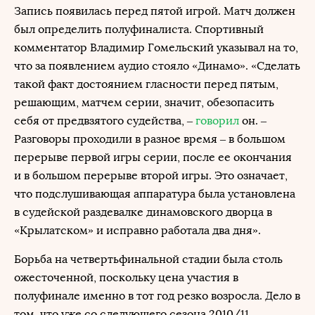
Запись появилась перед пятой игрой. Матч должен
был определить полуфиналиста. Спортивный
комментатор Владимир Гомельский указывал на то,
что за появлением аудио стояло «Динамо». «Сделать
такой факт достоянием гласности перед пятым,
решающим, матчем серии, значит, обезопасить
себя от предвзятого судейства, –
говорил
он. –
Разговоры проходили в разное время – в большом
перерыве первой игры серии, после ее окончания
и в большом перерыве второй игры. Это означает,
что подслушивающая аппаратура была установлена
в судейской раздевалке динамовского дворца в
«Крылатском» и исправно работала два дня».
Борьба на четвертьфинальной стадии была столь
ожесточенной, поскольку цена участия в
полуфинале именно в тот год резко возросла. Дело в
том, что уже со следующего сезона 2010/11