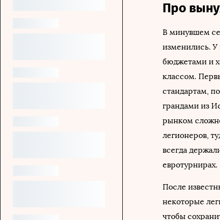
Про вын
В минувшем се
изменились. У
бюджетами и х
классом. Перв
стандартам, по
грандами из И
рынком сложно
легионеров, т
всегда держал
евротурнирах.
После известн
некоторые лег
чтобы сохрани