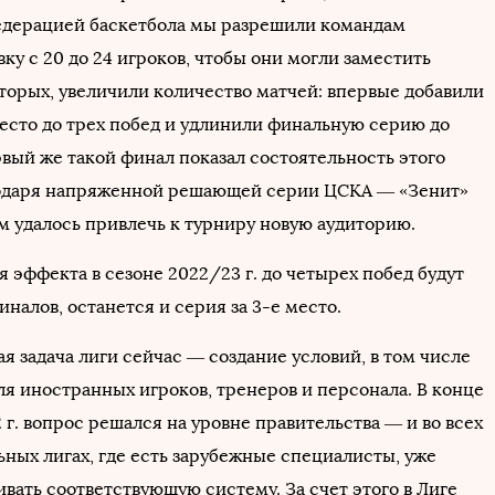
дерацией баскетбола мы разрешили командам
ку с 20 до 24 игроков, чтобы они могли заместить
вторых, увеличили количество матчей: впервые добавили
место до трех побед и удлинили финальную серию до
рвый же такой финал показал состоятельность этого
годаря напряженной решающей серии ЦСКА — «Зенит»
ам удалось привлечь к турниру новую аудиторию.
 эффекта в сезоне 2022/23 г. до четырех побед будут
иналов, останется и серия за 3-е место.
я задача лиги сейчас — создание условий, в том числе
ля иностранных игроков, тренеров и персонала. В конце
 г. вопрос решался на уровне правительства — и во всех
ных лигах, где есть зарубежные специалисты, уже
вать соответствующую систему. За счет этого в Лиге