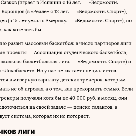
 Савков (играет в Испании с 16 лет. — «Ведомости.
 Воронцов (в «Реале» с 12 лет. — «Ведомости. Спорт»),
в (в 15 лет уехал в Америку. — «Ведомости. Спорт»), но
, как хотелось бы.
но развит массовый баскетбол: в числе партнеров лиги
ые проекты — Ассоциация студенческого баскетбола,
школьная баскетбольная лига. — «Ведомости. Спорт») и
«Локобаскет». Но у нас не хватает специалистов.
тся в мизерную зарплату детских тренеров, которым
ать не об игроках, а о том, как прокормить семью. Если
тренеры получали хотя бы по 40 000 руб. в месяц, они
доточиться на своей задаче — поиске талантов, а
ует система, которая их не потеряет.
чков лиги