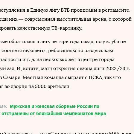
вступления в Единую лигу ВТБ прописаны в регламенте.
ди них — современная вместительная арена, с которой
ровать качественную ТВ-картинку.
ые обратилась в лигу четыре года назад, но у клуба не
, соответствующего требованиям по раздевалкам,
асности и т. д. За несколько лет в центре города
й зал. И, кстати, матч открытия сезона лиги 2022/23 г.
в Самаре. Местная команда сыграет с ЦСКА, так что
г во дворце на 5000 зрителей.
еме:
Мужская и женская сборные России по
у отстранены от ближайших чемпионатов мира
ый показатель — и у «Самары», и у столичного МБА, еще