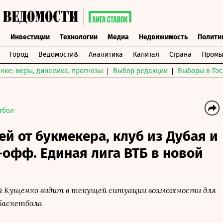
ы
Инвестиции
Технологии
Медиа
Недвижимость
Полити
Город
Ведомости&
Аналитика
Капитал
Страна
Промы
нке: меры, динамика, прогнозы
Выбор редакции
Выборы в Гос
тбол
ей от букмекера, клуб из Дубая и
офф. Единая лига ВТБ в новой
й Кущенко видит в текущей ситуации возможности для
 баскетбола