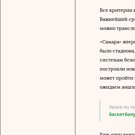
Все критерии 
Важнейший сре
можно трансли
«Самара» вперв
было стадиона
системам безоп
построили новы
может пройти 
ожидаем аншла
Ранее по т
баскетбол
Еще один важн