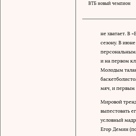
ВТБ новый чемпион
не хватает. В 
сезону. В июн
персональными
и на первом кл
Молодым талан
баскетболистом
мяч, и первым
Мировой тренд
выпестовать ег
условный мадр
Егор Демин (по