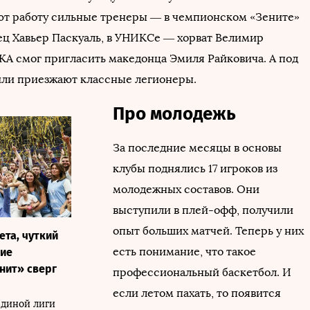
т работу сильные тренеры — в чемпионском «Зените»
ец Хавьер Паскуаль, в УНИКСе — хорват Велимир
КА смог пригласить македонца Эмиля Райковича. А под
или приезжают классные легионеры.
Про молодежь
За последние месяцы в основы
клубы поднялись 17 игроков из
молодежных составов. Они
выступили в плей-офф, получили
опыт больших матчей. Теперь у них
ета, чуткий
есть понимание, что такое
ние
нит» сверг
профессиональный баскетбол. И
если летом пахать, то появится
 Единой лиги