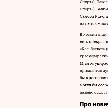
Спорт»), Павел
Спорт»), Вадим
Самсон Руженце
их не так много
В России отлич
есть прекрасн
«Кэс-баскет» (
краснодарский 
Многое упирае
приходится дум
бы в регионах 
могли бы сосре
дальше существ
Про нови