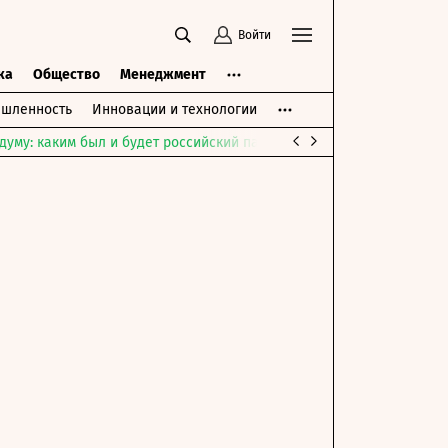
Войти
ка
Общество
Менеджмент
шленность
Инновации и технологии
думу: каким был и будет российский парламент
Война на Ближне