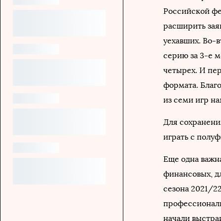
Российской фе
расширить заяв
уехавших. Во-
серию за 3-е 
четырех. И пе
формата. Бла
из семи игр н
Для сохранения
играть с полуф
Еще одна важна
финансовых, д
сезона 2021/22
профессиональ
начали выстраи