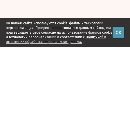
На нашем сайте используются cookie-файлы и технологии
персонализации. Продолжая пользоваться данным сайтом, вы
ОК
подтверждаете свое
согласие
на использование файлов cookie
и технологий персонализации в соответствии с
Политикой в
отношении обработки персональных данных.
Наши проекты
Подписка
Реклама