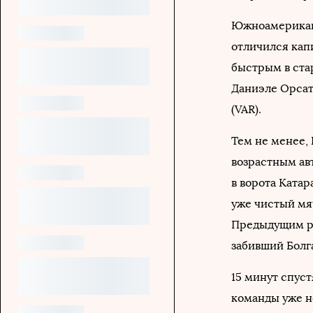
Южноамериканс
отличился кап
быстрым в ста
Даниэле Орсат
(VAR).
Тем не менее, 
возрастным ав
в ворота Катар
уже чистый мяч
Предыдущим ре
забивший Болга
15 минут спус
команды уже н