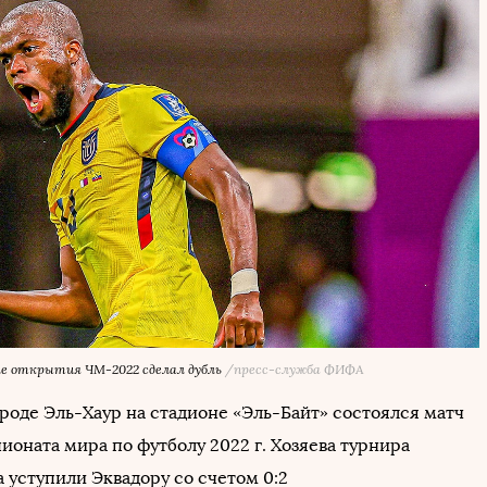
че открытия ЧМ-2022 сделал дубль
/пресс-служба ФИФА
ороде Эль-Хаур на стадионе «Эль-Байт» состоялся матч
ионата мира по футболу 2022 г. Хозяева турнира
 уступили Эквадору со счетом 0:2