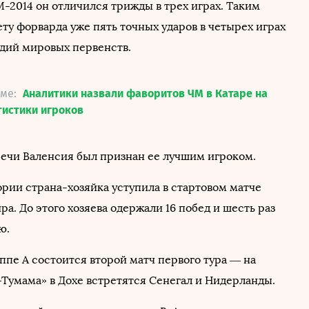
М-2014 он отличился трижды в трех играх. Таким
ету форварда уже пять точных ударов в четырех играх
дий мировых первенств.
еме:
Аналитики назвали фаворитов ЧМ в Катаре на
тистики игроков
речи Валенсия был признан ее лучшим игроком.
ории страна-хозяйка уступила в стартовом матче
а. До этого хозяева одержали 16 побед и шесть раз
ю.
уппе A состоится второй матч первого тура — на
-Тумама» в Дохе встретятся Сенегал и Нидерланды.