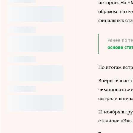
истории. На Ч
образом, на сч
финальных ста
Ранее по т
основе ста
По итогам вст
Впервые в ист
чемпионата мир
сыграли вничь
21 ноября в гр
стадионе «Эль