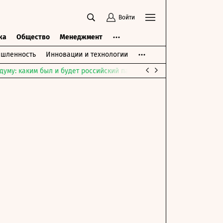
Войти
ка
Общество
Менеджмент
шленность
Инновации и технологии
думу: каким был и будет российский парламент
Война на Ближне