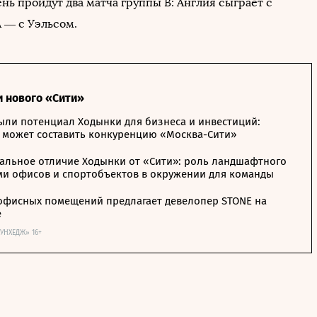
ень пройдут два матча группы B: Англия сыграет с
 — с Уэльсом.
и нового «Сити»
ыли потенциал Ходынки для бизнеса и инвестиций:
 может составить конкуренцию «Москва-Сити»
альное отличие Ходынки от «Сити»: роль ландшафтного
ми офисов и спортобъектов в окружении для команды
офисных помещений предлагает девелопер STONE на
е
ОУНХЕДЖ» 16+