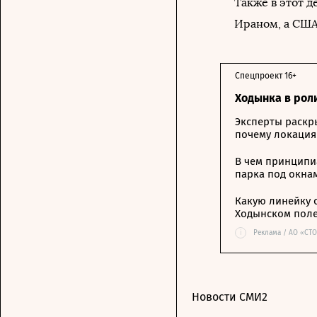
Также в этот д
Ираном, а США
Спецпроект 16+
Ходынка в рол
Эксперты раскр
почему локация
В чем принципи
парка под окна
Какую линейку 
Ходынском пол
i
Реклама / АО «СТ
Новости СМИ2