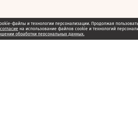
ookie-файлы и технологии персонализации. Продолжая пользоват
согласие
на использование файлов cookie и технологий персонал
ошении обработки персональных данных.
Об издании
Архив
Обратная связь
Редакция