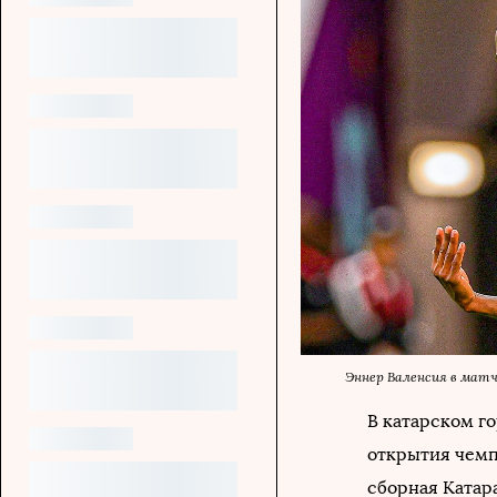
Эннер Валенсия в мат
В катарском г
открытия чемп
сборная Катара