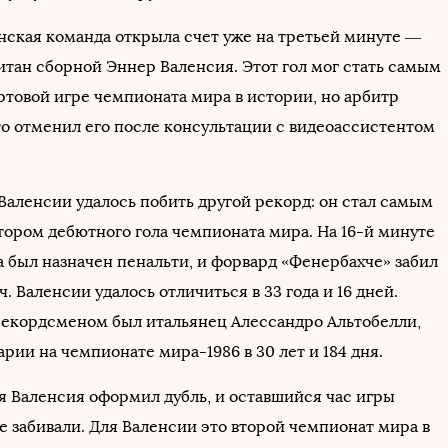
кая команда открыла счет уже на третьей минуте —
итан сборной Эннер Валенсия. Этот гол мог стать самым
ртовой игре чемпионата мира в истории, но арбитр
о отменил его после консультации с видеоассистентом
Валенсии удалось побить другой рекорд: он стал самым
тором дебютного гола чемпионата мира. На 16-й минуте
а был назначен пенальти, и форвард «Фенербахче» забил
. Валенсии удалось отличиться в 33 года и 16 дней.
кордсменом был итальянец Алессандро Альтобелли,
рии на чемпионате мира-1986 в 30 лет и 184 дня.
тя Валенсия оформил дубль, и оставшийся час игры
е забивали. Для Валенсии это второй чемпионат мира в