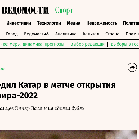
ы
Инвестиции
Технологии
Медиа
Недвижимость
Полити
Город
Ведомости&
Аналитика
Капитал
Страна
Промы
нке: меры, динамика, прогнозы
Выбор редакции
Выборы в Гос
бол
дил Катар в матче открытия
мира-2022
цев Эннер Валенсия сделал дубль