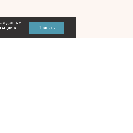
ься данным
изации в
Принять
Контакты
127018, г. Москва, ул. Полковая, д. 3, стр. 1