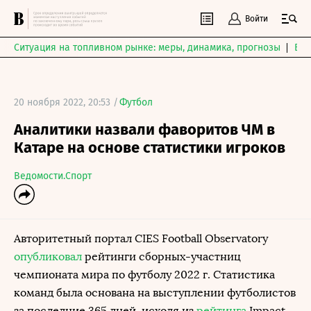
Войти
Ситуация на топливном рынке: меры, динамика, прогнозы
Выб
20 ноября 2022, 20:53 /
Футбол
Аналитики назвали фаворитов ЧМ в
Катаре на основе статистики игроков
Ведомости.Спорт
Авторитетный портал CIES Football Observatory
опубликовал
рейтинги сборных-участниц
чемпионата мира по футболу 2022 г. Статистика
команд была основана на выступлении футболистов
за последние 365 дней, исходя из
рейтинга
Impact