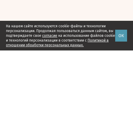
На нашем сайте используются cookie-файлы и технологии
персонализации. Продолжая пользоваться данным сайтом, вы
ОК
подтверждаете свое
согласие
на использование файлов cookie
и технологий персонализации в соответствии с
Политикой в
отношении обработки персональных данных.
Наши проекты
Подписка
Реклама