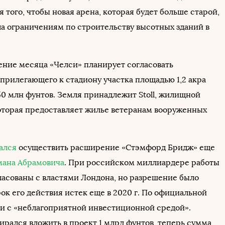
 того, чтобы новая арена, которая будет больше старой,
ла ограничениям по строительству высотных зданий в
чение месяца «Челси» планирует согласовать
прилегающего к стадиону участка площадью 1,2 акра
а 50 млн фунтов. Земля принадлежит Stoll, жилищной
оторая предоставляет жилье ветеранам вооруженных
ался
осуществить расширение «Стэмфорд Бридж» еще
мана Абрамовича
. При российском миллиардере работы
ласованы с властями Лондона, но разрешение было
ок его действия истек еще в 2020 г. По официальной
язи с «неблагоприятной инвестиционной средой».
ирался вложить в проект 1 млрд фунтов, теперь сумма