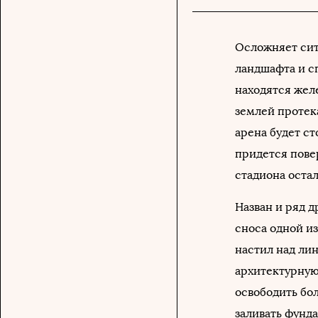
Осложняет сит
ландшафта и с
находятся жел
землей протека
арена будет с
придется пове
стадиона оста
Назван и ряд д
сноса одной и
настил над лин
архитектурную
освободить бол
заливать фунд