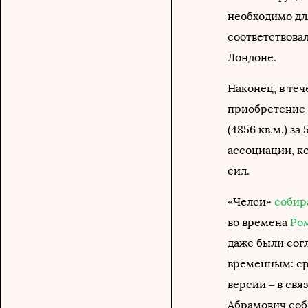
необходимо для
соответствова
Лондоне.
Наконец, в те
приобретение 
(4856 кв.м.) з
ассоциации, к
сил.
«Челси»
собир
во времена
Ро
даже были сог
временным: ср
версии – в св
Абрамович соб