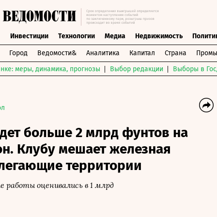
ы
Инвестиции
Технологии
Медиа
Недвижимость
Полити
Город
Ведомости&
Аналитика
Капитал
Страна
Промы
нке: меры, динамика, прогнозы
Выбор редакции
Выборы в Гос
ол
дет больше 2 млрд фунтов на
н. Клубу мешает железная
илегающие территории
 работы оценивались в 1 млрд