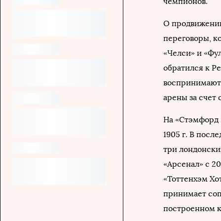
чемпионов.
О продвижении
переговоры, к
«Челси» и «Фул
обратился к Р
воспринимают 
арены за счет 
На «Стэмфорд 
1905 г. В посл
три лондонски
«Арсенал» с 20
«Тоттенхэм Хот
принимает соп
построенном к 