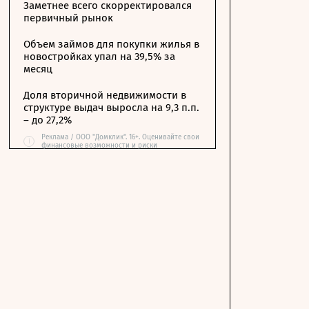
Заметнее всего скорректировался
первичный рынок
Объем займов для покупки жилья в
новостройках упал на 39,5% за
месяц
Доля вторичной недвижимости в
структуре выдач выросла на 9,3 п.п.
– до 27,2%
Реклама / ООО "Домклик". 16+. Оценивайте свои
i
финансовые возможности и риски