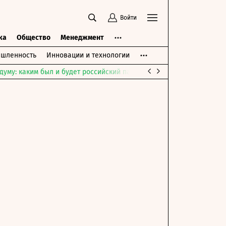
Войти
ка
Общество
Менеджмент
шленность
Инновации и технологии
думу: каким был и будет российский парламент
Война на Ближне