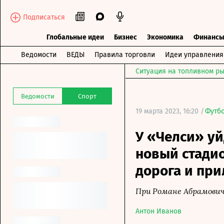
Подписаться
Глобальные идеи
Бизнес
Экономика
Финанс
Ведомости
ВЕДЫ
Правила торговли
Идеи управления
Ситуация на топливном ры
Ведомости
Спорт
19 марта 2023, 16:20 /
Футб
У «Челси» уй
новый стадио
дорога и пр
При Романе Абрамовиче
Антон Иванов