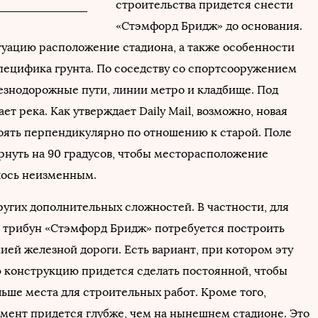
строительства придется снести
«Стэмфорд Бридж» до основания.
уацию расположение стадиона, а также особенности
пецифика грунта. По соседству со спортсооружением
езнодорожные пути, линии метро и кладбище. Под
ет река. Как утверждает Daily Mail, возможно, новая
тоять перпендикулярно по отношению к старой. Поле
рнуть на 90 градусов, чтобы месторасположение
лось неизменным.
ругих дополнительных сложностей. В частности, для
з трибун «Стэмфорд Бридж» потребуется построить
ией железной дороги. Есть вариант, при котором эту
 конструкцию придется сделать постоянной, чтобы
ьше места для строительных работ. Кроме того,
амент придется глубже, чем на нынешнем стадионе. Это