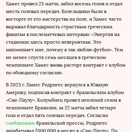
Хамес провел 23 матча, забил восемь голов и отдал
шесть голевых передач. Болельщики были в
восторге от его мастерства на поле, и Хамес часто
выражал благодарность страстным греческим
фанатам в послематчевых интервью: «Энергия на
стадионах здесь просто невероятная. Это
напоминает мне, почему я так люблю футбол». Тем
не менее спустя семь месяцев в греческом
чемпионате Хамес вновь расторг контракт с клубом
по обоюдному согласию.
В 2023 г. Хамес Родригес вернулся в Южную
Америку, подписав контракт с бразильским клубом
«Сан-Паулу». Колумбиец провел неплохой сезон в
чемпионате Бразилии, за 22 матча забил четыре
гола и отдал пять голевых передач. Согласно
сообщениям
бразильской прессы, Родригес
зарабатывал $300 000 в месяц в «Сан-Паулу». По