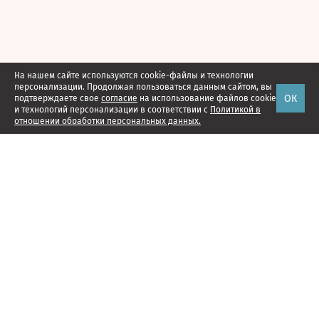
На нашем сайте используются cookie-файлы и технологии
персонализации. Продолжая пользоваться данным сайтом, вы
ОК
подтверждаете свое
согласие
на использование файлов cookie
и технологий персонализации в соответствии с
Политикой в
отношении обработки персональных данных.
Наши проекты
Подписка
Реклама