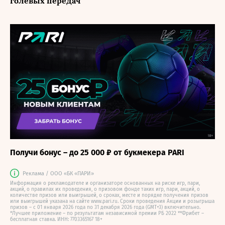
голевых передач
Получи бонус – до 25 000 ₽ от букмекера PARI
Реклама / ООО «БК «ПАРИ»
Информация о рекламодателе и организаторе основанных на риске игр, пари,
акций, о правилах их проведения, о призовом фонде таких игр, пари, акций, о
количестве призов или выигрышей, о сроках, месте и порядке получения призов
или выигрышей указана на сайте www.pari.ru. Сроки проведения Акции и розыгрыша
призов – с 01 января 2026 года по 31 декабря 2026 года (GMT+3) включительно.
*Лучшее приложение – по результатам независимой премии РБ 2022 **Фрибет –
бесплатная ставка. ИНН: 7703365167 18+