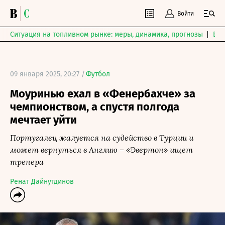
Войти
Ситуация на топливном рынке: меры, динамика, прогнозы
Выб
09 января 2025, 20:27 /
Футбол
Моуринью ехал в «Фенербахче» за
чемпионством, а спустя полгода
мечтает уйти
Португалец жалуется на судейство в Турции и
может вернуться в Англию – «Эвертон» ищет
тренера
Ренат Дайнутдинов