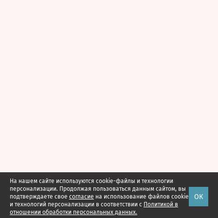
На нашем сайте используются cookie-файлы и технологии
персонализации. Продолжая пользоваться данным сайтом, вы
ОК
подтверждаете свое
согласие
на использование файлов cookie
и технологий персонализации в соответствии с
Политикой в
отношении обработки персональных данных.