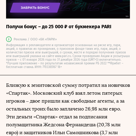
Получи бонус – до 25 000 ₽ от букмекера PARI
Реклама / ООО «БК «ПАРИ»
Информация о рекламодателе и организаторе основанных на риске игр, пари,
акций, о правилах их проведения, о призовом фонде таких игр, пари, акций, о
количестве призов или выигрышей, о сроках, месте и порядке получения призов
или выигрышей указана на сайте www.pari.ru. Сроки проведения Акции и розыгрыша
призов – с 01 января 2026 года по 31 декабря 2026 года (GMT+3) включительно.
*Лучшее приложение – по результатам независимой премии РБ 2022 **Фрибет –
бесплатная ставка. ИНН: 7703365167 18+
Близкую к зенитовской сумму потратил на новичков
«Спартак». Московский клуб взял летом пятерых
игроков – двое пришли как свободные агенты, а за
остальных троих было заплачено 26,98 млн евро.
Эти деньги «Спартак» отдал за подписания
полузащитника Жедсона Фернандеша (20,78 млн
евро) и защитников Ильи Самошникова (3,7 млн