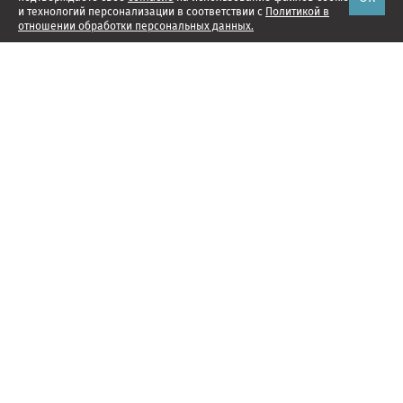
и технологий персонализации в соответствии с
Политикой в
отношении обработки персональных данных.
Наши проекты
Подписка
Реклама
Справочник компаний
Об издании
Редакция