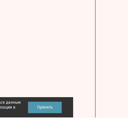
ься данным
изации в
Принять