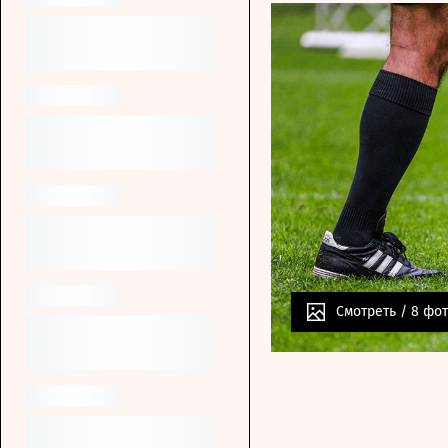
Смотреть /
8 фо