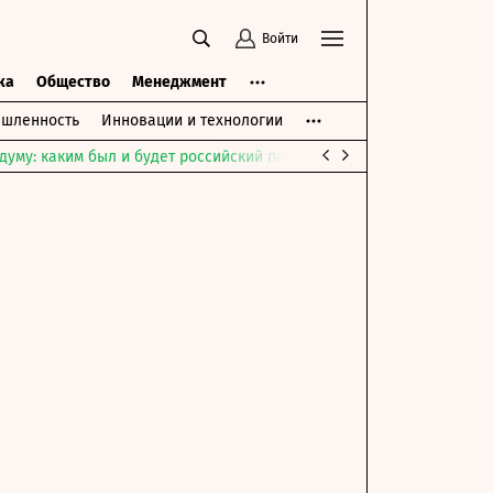
Войти
ка
Общество
Менеджмент
шленность
Инновации и технологии
думу: каким был и будет российский парламент
Война на Ближне