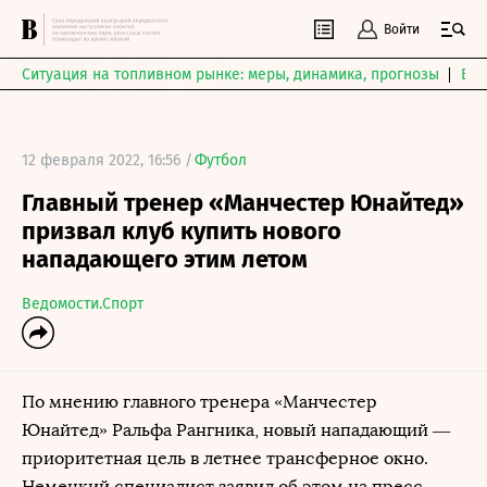
Войти
Ситуация на топливном рынке: меры, динамика, прогнозы
Выб
12 февраля 2022, 16:56 /
Футбол
Главный тренер «Манчестер Юнайтед»
призвал клуб купить нового
нападающего этим летом
Ведомости.Спорт
По мнению главного тренера «Манчестер
Юнайтед» Ральфа Рангника, новый нападающий —
приоритетная цель в летнее трансферное окно.
Немецкий специалист заявил об этом на пресс-