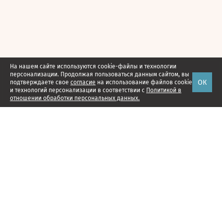
На нашем сайте используются cookie-файлы и технологии
персонализации. Продолжая пользоваться данным сайтом, вы
ОК
подтверждаете свое
согласие
на использование файлов cookie
и технологий персонализации в соответствии с
Политикой в
отношении обработки персональных данных.
Наши проекты
Подписка