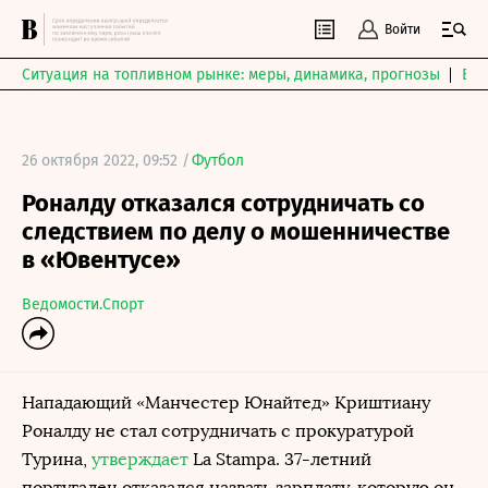
Войти
Ситуация на топливном рынке: меры, динамика, прогнозы
Выб
26 октября 2022, 09:52 /
Футбол
Роналду отказался сотрудничать со
следствием по делу о мошенничестве
в «Ювентусе»
Ведомости.Спорт
Нападающий «Манчестер Юнайтед» Криштиану
Роналду не стал сотрудничать с прокуратурой
Турина,
утверждает
La Stampa. 37-летний
португалец отказался назвать зарплату, которую он