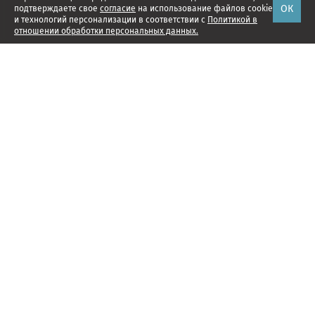
ОК
подтверждаете свое
согласие
на использование файлов cookie
и технологий персонализации в соответствии с
Политикой в
отношении обработки персональных данных.
Наши проекты
Подписка
Реклама
Справочник компаний
Об издании
Редакция