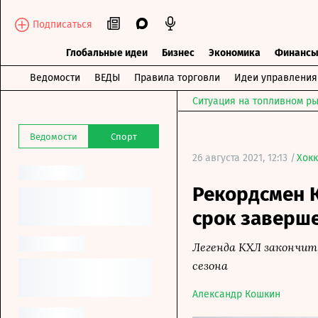
Подписаться
Глобальные идеи
Бизнес
Экономика
Финанс
Ведомости
ВЕДЫ
Правила торговли
Идеи управления
Ситуация на топливном ры
Ведомости
Спорт
26 августа 2021, 12:13 /
Хок
Рекордсмен К
срок заверш
Легенда КХЛ закончит
сезона
Александр Кошкин