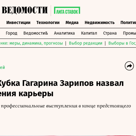
ы
Инвестиции
Технологии
Медиа
Недвижимость
Полити
Город
Ведомости&
Аналитика
Капитал
Страна
Промы
нке: меры, динамика, прогнозы
Выбор редакции
Выборы в Гос
кей
убка Гагарина Зарипов назвал
ения карьеры
 профессиональные выступления в конце предстоящего