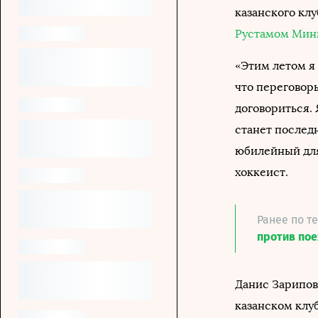
казанского клу
Рустамом Мин
«Этим летом я 
что переговор
договориться. 
станет последн
юбилейный для 
хоккеист.
Ранее по т
против пое
Данис Зарипов
казанском клуб