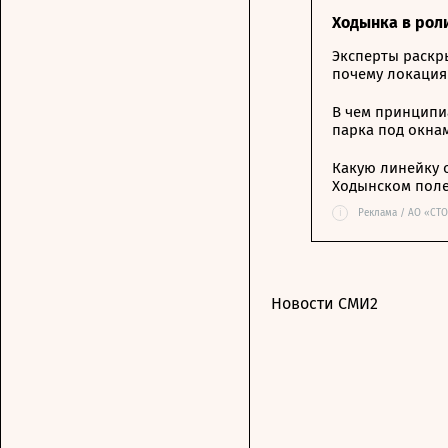
Ходынка в рол
Эксперты раскр
почему локация
В чем принципи
парка под окна
Какую линейку 
Ходынском пол
i
Реклама / АО «СТ
Новости СМИ2