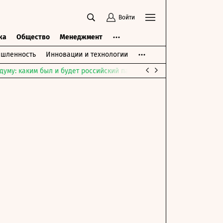
Войти
ка
Общество
Менеджмент
шленность
Инновации и технологии
думу: каким был и будет российский парламент
Война на Ближне