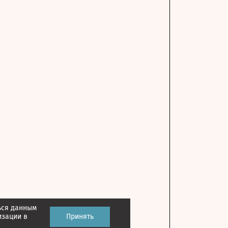
ься данным
изации в
Принять