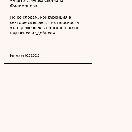
«Авито Услугах» Светлана
Филимонова
По ее словам, конкуренция в
секторе смещается из плоскости
«кто дешевле» в плоскость «кто
надежнее и удобнее»
Выпуск от 05.08.2026