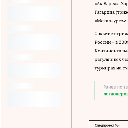
«Ак Барса». З
Гагарина (триж
«Металлургом»
Хоккеист триж
России – в 200
Континентальн
регулярных чем
турнирах на сч
Ранее по т
легионеров
Спецпроект 16+