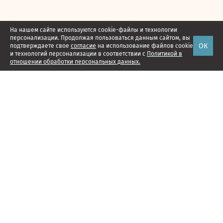
На нашем сайте используются cookie-файлы и технологии
персонализации. Продолжая пользоваться данным сайтом, вы
ОК
подтверждаете свое
согласие
на использование файлов cookie
и технологий персонализации в соответствии с
Политикой в
отношении обработки персональных данных.
Наши проекты
Подписка
Реклама
Справочник компаний