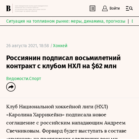
Войти
Ситуация на топливном рынке: меры, динамика, прогнозы
Выб
26 августа 2021, 18:58 /
Хоккей
Россиянин подписал восьмилетний
контракт с клубом НХЛ на $62 млн
Ведомости.Спорт
Клуб Национальной хоккейной лиги (НХЛ)
«Каролина Харрикейнз» подписала новое
соглашение с российским нападающим Андреем
Свечниковым. Форвард будет выступать в составе
«ураганов» на протяжении следующих восьми