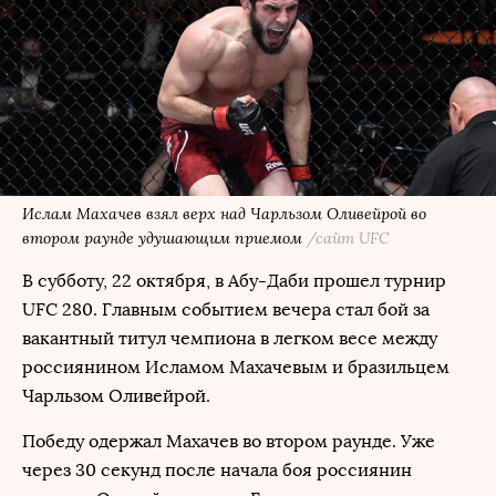
Ислам Махачев взял верх над Чарльзом Оливейрой во
втором раунде удушающим приемом
/сайт UFC
В субботу, 22 октября, в Абу-Даби прошел турнир
UFC 280. Главным событием вечера стал бой за
вакантный титул чемпиона в легком весе между
россиянином Исламом Махачевым и бразильцем
Чарльзом Оливейрой.
Победу одержал Махачев во втором раунде. Уже
через 30 секунд после начала боя россиянин