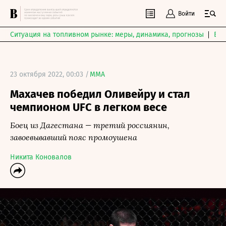
Войти
Ситуация на топливном рынке: меры, динамика, прогнозы
Выб
23 октября 2022, 00:03 /
MMA
Махачев победил Оливейру и стал
чемпионом UFC в легком весе
Боец из Дагестана — третий россиянин,
завоевывавший пояс промоушена
Никита Коновалов