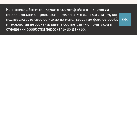
На нашем сайте используются cookie-файлы и технологии
персонализации. Продолжая пользоваться данным сайтом, вы
ОК
подтверждаете свое
согласие
на использование файлов cookie
и технологий персонализации в соответствии с
Политикой в
отношении обработки персональных данных.
Наши проекты
Подписка
Реклама
Справочник компаний
Об издании