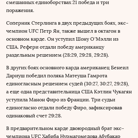
смешанных единоборствах 21 победа и три
поражения.
Соперник Стерлинга в двух предыдущих боях, экс-
чемпион UFC Петр Ян, также вышел в октагон в
основном карде. Он уступил Шону О’Мэлли из
США. Рефери отдали победу американцу
раздельным решением (28:29, 29:28, 29:28).
В других боях основного карда американец Бенеил
Дариуш победил поляка Матеуша Гамрота
единогласным решением судей (30:27, 30:27, 29:28),
а еще одна представительница США Кэтлин Чукагян
уступила Манон Фиро из Франции. Три судьи
единогласно отдали победу Фиро, зафиксировав
одинаковый счет 29:28.
В предварительном карде двоюродный брат экс-
чемпиона UFC Хабиба Нурмагомедова Абубакар