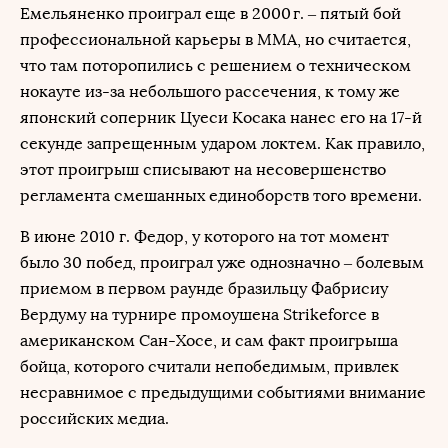
Емельяненко проиграл еще в 2000 г. – пятый бой
профессиональной карьеры в ММА, но считается,
что там поторопились с решением о техническом
нокауте из-за небольшого рассечения, к тому же
японский соперник Цуеси Косака нанес его на 17-й
секунде запрещенным ударом локтем. Как правило,
этот проигрыш списывают на несовершенство
регламента смешанных единоборств того времени.
В июне 2010 г. Федор, у которого на тот момент
было 30 побед, проиграл уже однозначно – болевым
приемом в первом раунде бразильцу Фабрисиу
Вердуму на турнире промоушена Strikeforce в
американском Сан-Хосе, и сам факт проигрыша
бойца, которого считали непобедимым, привлек
несравнимое с предыдущими событиями внимание
российских медиа.