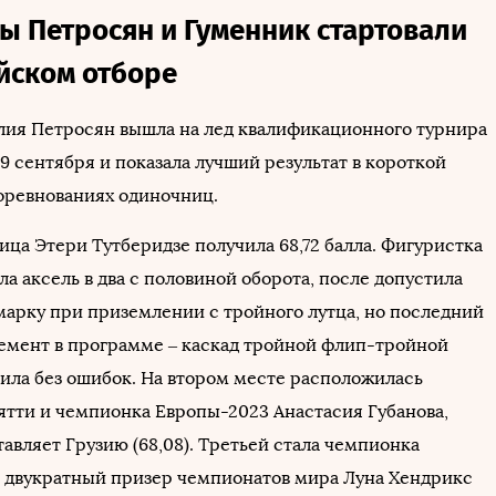
ы Петросян и Гуменник стартовали
йском отборе
ия Петросян вышла на лед квалификационного турнира
9 сентября и показала лучший результат в короткой
оревнованиях одиночниц.
ица Этери Тутберидзе получила 68,72 балла. Фигуристка
а аксель в два с половиной оборота, после допустила
арку при приземлении с тройного лутца, но последний
мент в программе – каскад тройной флип-тройной
нила без ошибок. На втором месте расположилась
ятти и чемпионка Европы-2023 Анастасия Губанова,
авляет Грузию (68,08). Третьей стала чемпионка
 двукратный призер чемпионатов мира Луна Хендрикс