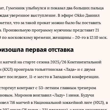
ат, Гуменник улыбнулся и показал два больших пальца
рждая уверенное выступление. В эфире Okko Даниил
метил, что за такой прокат можно было бы поставить
ов. Произвольную программу мужчины представят 21
0 по московскому времени, женщины – 20-го в 12:10 мск.
оизошла первая отставка
и матчей на старте сезона 2025/26 Континентальной
 (КХЛ) проиграла тольяттинская «Лада» и с двумя
ает последнее, 11-е место в Западной конференции.
асторгнут контракт с 53-летним главным тренером
овым. Миронов возглавил «Ладу» 1 июня. Будучи
овел 716 матчей в Национальной хоккейной лиге (НХЛ), в
 307 очков (76 голов + 231 передача), а также становился