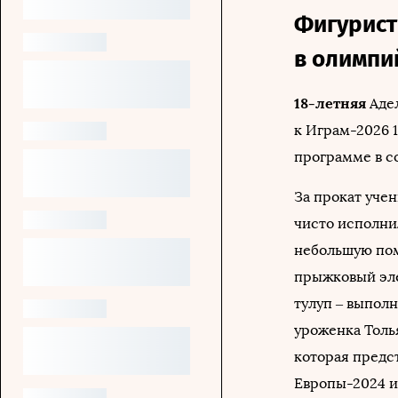
Фигурист
в олимпи
18-летняя
Адел
к Играм-2026 1
программе в с
За прокат учен
чисто исполнил
небольшую пом
прыжковый эле
тулуп – выпол
уроженка Толь
которая предст
Европы-2024 и