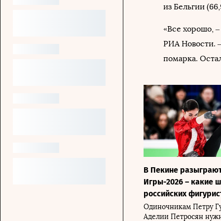
из Бельгии (66,
«Все хорошо, 
РИА Новости. –
помарка. Оста
В Пекине разыграют
Игры-2026 – какие 
российских фигурис
Одиночникам Петру Г
Аделии Петросян нужн