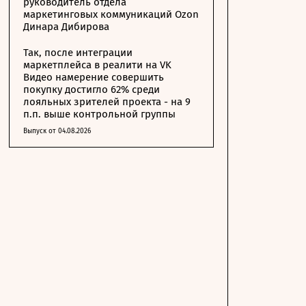
руководитель отдела
маркетинговых коммуникаций Ozon
Динара Дибирова
Так, после интеграции
маркетплейса в реалити на VK
Видео намерение совершить
покупку достигло 62% среди
лояльных зрителей проекта - на 9
п.п. выше контрольной группы
Выпуск от 04.08.2026