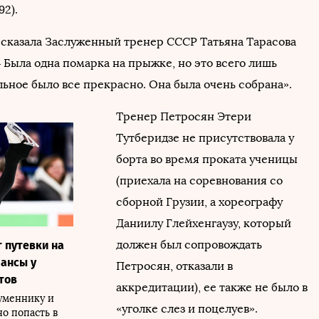
92).
– сказала Заслуженный тренер СССР Татьяна Тарасова
 Была одна помарка на прыжке, но это всего лишь
льное было все прекрасно. Она была очень собрана».
Тренер Петросян Этери
Тутберидзе не присутствовала у
борта во время проката ученицы
(приехала на соревнования со
сборной Грузии, а хореографу
Даниилу Глейхенгаузу, который
должен был сопровождать
 путевки на
шансы у
Петросян, отказали в
тов
аккредитации), ее также не было в
уменнику и
«уголке слез и поцелуев».
о попасть в