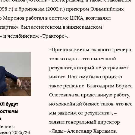
998 г.) и бронзовым (2002 г.) призером Олимпийских
р Миронов работал в системе ЦСКА, возглавлял
партак», был ассистентом в нижнекамском
 и челябинском «Тракторе».
«Причина смены главного тренера
только одна – это нынешний
результат, который не устраивает
никого. Поэтому было принято
такое решение. Благодарим Бориса
Олеговича за проделанную работу,
но хоккейный бизнес таков, что все
Л будут
костюмы
мы зависим от результата», –
а
заявил генеральный директор
шение с
«Лады» Александр Харламов.
 сезон 2025/26