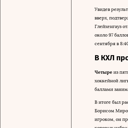
Увидев результ
вверх, подтве
Глейхенгауз от
около 97 балл
сентября в 8:4
В КХЛ пр
Четыре
из пят
хоккейной лиги
баллами заним
В итоге был р
Борисом Мирон
игроком, он пр
которых набрал