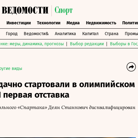
ы
Инвестиции
Технологии
Медиа
Недвижимость
Полити
Город
Ведомости&
Аналитика
Капитал
Страна
Промы
нке: меры, динамика, прогнозы
Выбор редакции
Выборы в Гос
ругие виды
дачно стартовали в олимпийском
Л первая отставка
льного «Спартака» Деян Станкович дисквалифицирован