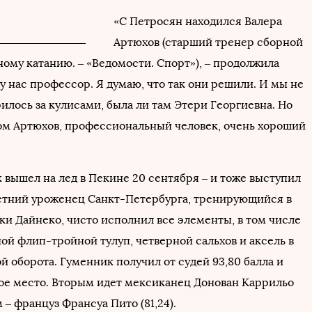
«С Петросян находился Валера
Артюхов (старший тренер сборной
ому катанию. – «Ведомости. Спорт»), – продолжила
 у нас профессор. Я думаю, что так они решили. И мы не
рилось за кулисами, была ли там Этери Георгиевна. Но
ом Артюхов, профессиональный человек, очень хороший
 вышел на лед в Пекине 20 сентября – и тоже выступил
етний уроженец Санкт-Петербурга, тренирующийся в
ки Дайнеко, чисто исполнил все элементы, в том числе
ой флип-тройной тулуп, четверной сальхов и аксель в
й оборота. Гуменник получил от судей 93,80 балла и
ое место. Вторым идет мексиканец Донован Каррильо
м – француз Франсуа Пито (81,24).