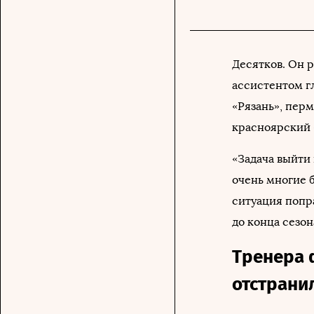
Десятков. Он р
ассистентом гл
«Рязань», пер
красноярский 
«Задача выйти 
очень многие б
ситуация попра
до конца сезон
Тренера 
отстрани