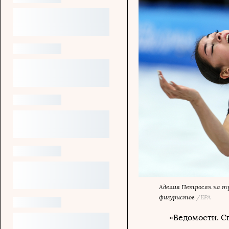
Аделия Петросян на тр
фигуристов
/EPA
«Ведомости. С