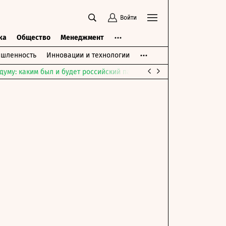
Войти
ка
Общество
Менеджмент
шленность
Инновации и технологии
думу: каким был и будет российский парламент
Война на Ближне