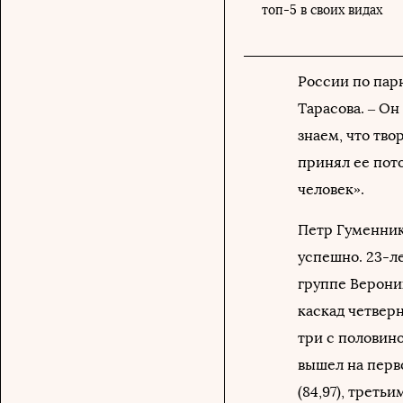
топ-5 в своих видах
России по парн
Тарасова. – Он
знаем, что тво
принял ее пот
человек».
Петр Гуменник
успешно. 23-л
группе Верони
каскад четверн
три с половино
вышел на перв
(84,97), третьи