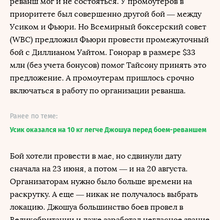
реванш мог и не состояться. У промоутеров в
приоритете был совершенно другой бой — между
Усиком и Фьюри. Но Всемирный боксерский совет
(WBC) предложил Фьюри провести промежуточный
бой с Диллианом Уайтом. Гонорар в размере $33
млн (без учета бонусов) помог Тайсону принять это
предложение. А промоутерам пришлось срочно
включаться в работу по организации реванша.
Ранее по теме:
Усик оказался на 10 кг легче Джошуа перед боем-реваншем
Бой хотели провести в мае, но сдвинули дату
сначала на 23 июня, а потом — и на 20 августа.
Организаторам нужно было больше времени на
раскрутку. А еще — никак не получалось выбрать
локацию. Джошуа большинство боев провел в
Великобритании и даже заработал негласное звание