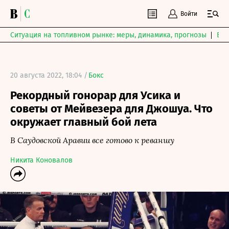
Войти
Ситуация на топливном рынке: меры, динамика, прогнозы
Выб
20 августа 2022, 18:04 /
Бокс
Рекордный гонорар для Усика и
советы от Мейвезера для Джошуа. Что
окружает главный бой лета
В Саудовской Аравии все готово к реваншу
Никита Коновалов