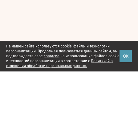
На нашем сайте используются cookie-файлы и технологии
персонализации. Продолжая пользоваться данным сайтом, вы
ОК
подтверждаете свое
согласие
на использование файлов cookie
и технологий персонализации в соответствии с
Политикой в
отношении обработки персональных данных.