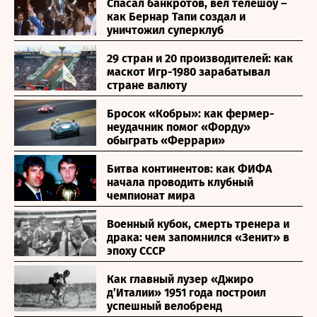
Спасал банкротов, вел телешоу –
как Бернар Тапи создал и
уничтожил суперклуб
29 стран и 20 производителей: как
маскот Игр-1980 зарабатывал
стране валюту
Бросок «Кобры»: как фермер-
неудачник помог «Форду»
обыграть «Феррари»
Битва континентов: как ФИФА
начала проводить клубный
чемпионат мира
Военный кубок, смерть тренера и
драка: чем запомнился «Зенит» в
эпоху СССР
Как главный лузер «Джиро
д’Италии» 1951 года построил
успешный велобренд