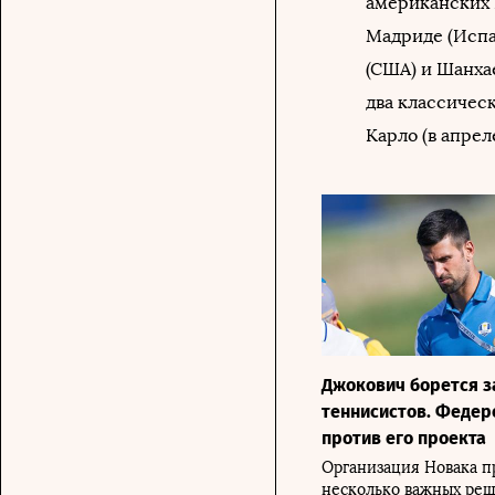
американских 
Мадриде (Испа
(США) и Шанхае
два классичес
Карло (в апрел
Джокович борется з
теннисистов. Федер
против его проекта
Организация Новака п
несколько важных ре