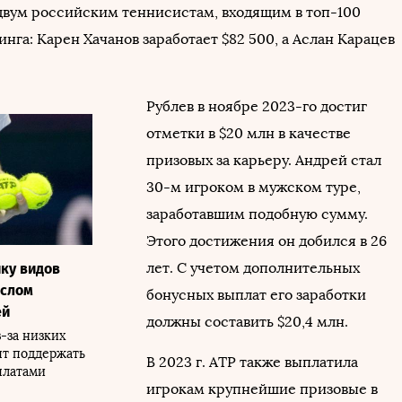
двум российским теннисистам, входящим в топ-100
нга: Карен Хачанов заработает $82 500, а Аслан Карацев
Рублев в ноябре 2023-го достиг
отметки в $20 млн в качестве
призовых за карьеру. Андрей стал
30-м игроком в мужском туре,
заработавшим подобную сумму.
Этого достижения он добился в 26
лет. С учетом дополнительных
йку видов
ислом
бонусных выплат его заработки
ей
должны составить $20,4 млн.
-за низких
ят поддержать
В 2023 г. ATP также выплатила
платами
игрокам крупнейшие призовые в