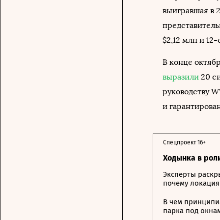
выигравшая в 2
представитель
$2,12 млн и 12-
В конце октяб
выразили
20 с
руководству W
и гарантирова
Спецпроект 16+
Ходынка в рол
Эксперты раскр
почему локация
В чем принципи
парка под окна