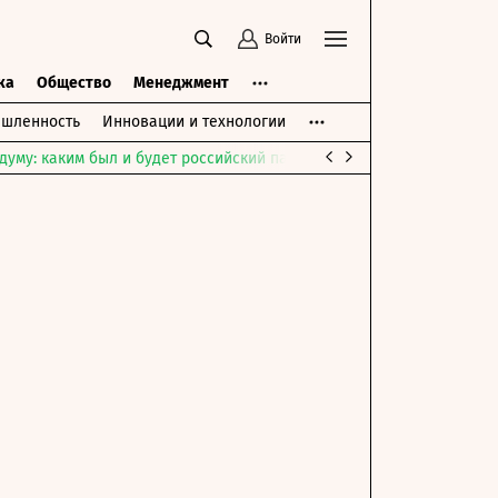
Войти
ка
Общество
Менеджмент
шленность
Инновации и технологии
думу: каким был и будет российский парламент
Война на Ближне