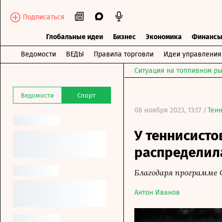
Подписаться
Глобальные идеи
Бизнес
Экономика
Финанс
Ведомости
ВЕДЫ
Правила торговли
Идеи управления
Ситуация на топливном ры
Ведомости
Спорт
08 ноября 2023, 13:17 /
Тен
У теннисисто
распределила
Благодаря программе O
Антон Иванов