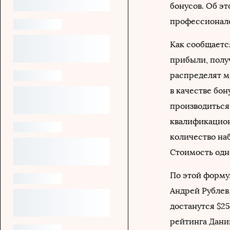
бонусов. Об э
профессионало
Как сообщается
прибыли, полу
распределят м
в качестве бо
производиться 
квалификацион
количество на
Стоимость одно
По этой форму
Андрей Рублев
достанутся $2
рейтинга Дани