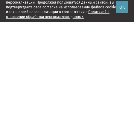
персонализации. Продолжая пользоваться данным сайтом, вы
ОК
подтверждаете свое
согласие
на использование файлов cookie
и технологий персонализации в соответствии с
Политикой в
отношении обработки персональных данных.
Наши проекты
Подписка
Реклама
Справочник компаний
Об издании