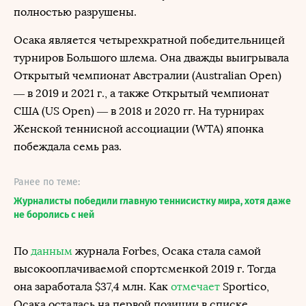
полностью разрушены.
Осака является четырехкратной победительницей
турниров Большого шлема. Она дважды выигрывала
Открытый чемпионат Австралии (Australian Open)
— в 2019 и 2021 г., а также Открытый чемпионат
США (US Open) — в 2018 и 2020 гг. На турнирах
Женской теннисной ассоциации (WTA) японка
побеждала семь раз.
Ранее по теме:
Журналисты победили главную теннисистку мира, хотя даже
не боролись с ней
По
данным
журнала Forbes, Осака стала самой
высокооплачиваемой спортсменкой 2019 г. Тогда
она заработала $37,4 млн. Как
отмечает
Sportico,
Осака осталась на первой позиции в списке