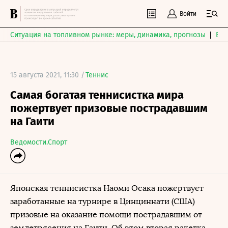
Войти
Ситуация на топливном рынке: меры, динамика, прогнозы
Выб
15 августа 2021, 11:30 /
Теннис
Самая богатая теннисистка мира
пожертвует призовые пострадавшим
на Гаити
Ведомости.Спорт
Японская теннисистка Наоми Осака пожертвует
заработанные на турнире в Цинциннати (США)
призовые на оказание помощи пострадавшим от
землетрясения на Гаити. Об этом вторая ракетка