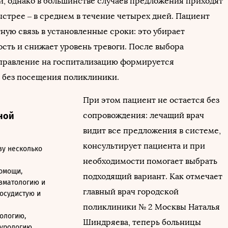
ей, однако в большинстве случаев предложения приходят
ыстрее – в среднем в течение четырех дней. Пациент
ную связь в установленные сроки: это убирает
сть и снижает уровень тревоги. После выбора
правление на госпитализацию формируется
 без посещения поликлиники.
При этом пациент не остается без
ной
сопровождения: лечащий врач
видит все предложения в системе,
консультирует пациента и при
зу несколько
необходимости помогает выбрать
омощи,
подходящий вариант. Как отмечает
вматологию и
главный врач городской
осудистую и
поликлиники № 2 Москвы Наталья
ологию,
Шиндряева, теперь больницы
урологию,