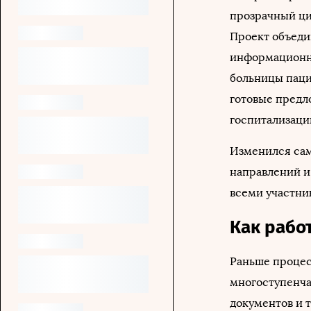
прозрачный ци
Проект объеди
информационно
больницы паци
готовые предл
госпитализаци
Изменился сам
направлений и
всеми участни
Как рабо
Раньше процес
многоступенча
документов и 