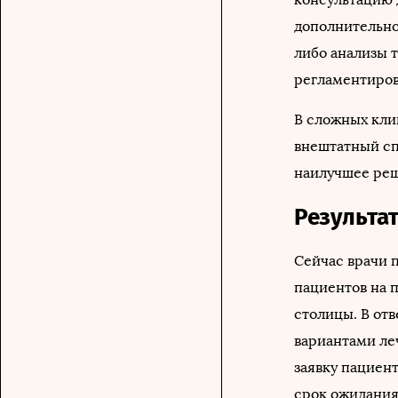
дополнительно
либо анализы т
регламентиров
В сложных кли
внештатный сп
наилучшее реш
Результа
Сейчас врачи 
пациентов на 
столицы. В от
вариантами ле
заявку пациен
срок ожидания 