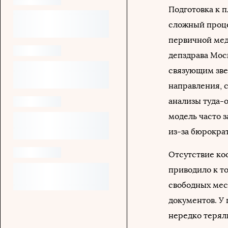
Подготовка к 
сложный проце
первичной ме
депздрава Мос
связующим зве
направления, 
анализы туда-о
модель часто з
из-за бюрократ
Отсутствие ко
приводило к то
свободных мес
документов. У 
нередко теряли