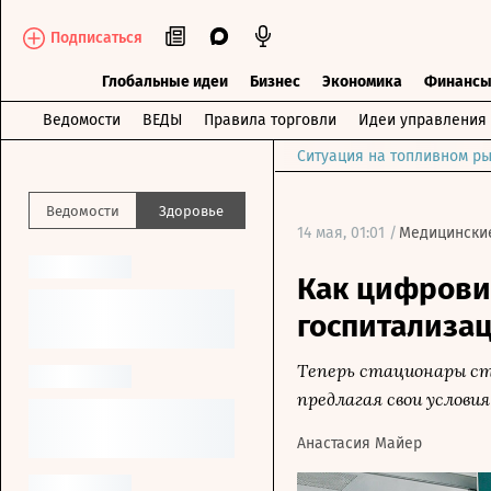
Подписаться
Глобальные идеи
Бизнес
Экономика
Финанс
Ведомости
ВЕДЫ
Правила торговли
Идеи управления
Ситуация на топливном ры
Ведомости
Здоровье
14 мая, 01:01 /
Медицинские
Как цифрови
госпитализа
Теперь стационары ст
предлагая свои условия
Анастасия Майер