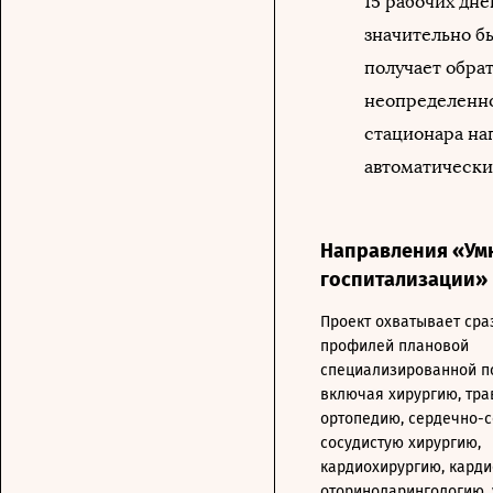
15 рабочих дн
значительно б
получает обрат
неопределенно
стационара на
автоматически
Направления «Ум
госпитализации»
Проект охватывает сра
профилей плановой
специализированной п
включая хирургию, тра
ортопедию, сердечно-с
сосудистую хирургию,
кардиохирургию, карди
оториноларингологию, 