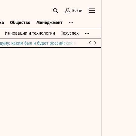
Войти
ка
Общество
Менеджмент
Инновации и технологии
Техуспех
думу: каким был и будет российский парламент
Война на Ближне