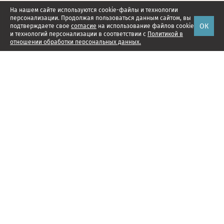
На нашем сайте используются cookie-файлы и технологии
персонализации. Продолжая пользоваться данным сайтом, вы
ОК
подтверждаете свое
согласие
на использование файлов cookie
и технологий персонализации в соответствии с
Политикой в
отношении обработки персональных данных.
Наши проекты
Подписка
Реклама
Справочник компаний
Об издании