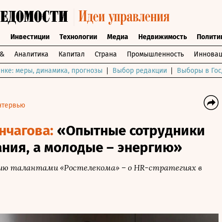
ы
Инвестиции
Технологии
Медиа
Недвижимость
Полити
и&
Аналитика
Капитал
Страна
Промышленность
Инновац
нке: меры, динамика, прогнозы
Выбор редакции
Выборы в Гос
нтервью
нчагова:
«Опытные сотрудники
ния, а молодые – энергию»
ию талантами «Ростелекома» – о HR-стратегиях в