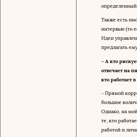
определенный 
Также есть ин
интервью (то е
Идеи управлен
предлагать ем
– А кто риску
отвечает на п
кто работает 
– Прямой корр
большое колич
Однако, на мо
те, кто работа
работой и личн