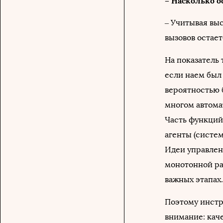
– Насколько о
– Учитывая вы
вызовов остае
На показатель 
если наем был 
вероятностью 
многом автомат
Часть функций 
агенты (систем
Идеи управлени
монотонной ра
важных этапах
Поэтому инстр
внимание: каче