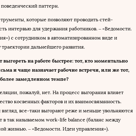
поведенческий паттерн.
струменты, которые позволяют проводить стей-
сть интервью для удержания работников. – «Ведомости.
ия») с сотрудником в автоматизированном виде и
у траектории дальнейшего развития.
ет выгореть на работе быстрее: тот, кто моментально
исьма и чаще назначает рабочие встречи, или же тот,
в более замедленном темпе?
еляции, пожалуй, нет. На процесс выгорания влияет
ество косвенных факторов и их взаимосвязанность.
й взгляд, все-таки выгорают реже и меньше увольняются
ет в так называемом work-life balance (баланс между
ой жизнью. – «Ведомости. Идеи управления»).