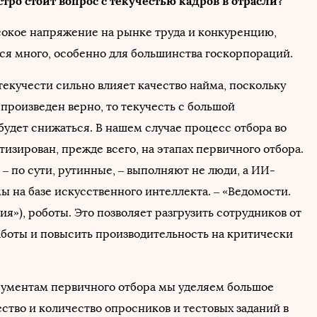
стро стоит вопрос с текучестью кадров в отрасли?
сокое напряжение на рынке труда и конкуренцию,
тся много, особенно для большинства госкорпораций.
текучести сильно влияет качество найма, поскольку
произведен верно, то текучесть с большой
будет снижаться. В нашем случае процесс отбора во
изирован, прежде всего, на этапах первичного отбора.
– по сути, рутинные, – выполняют не люди, а ИИ-
ы на базе искусственного интеллекта. – «Ведомости.
я»), роботы. Это позволяет разгрузить сотрудников от
боты и повысить производительность на критически
.
ументам первичного отбора мы уделяем большое
ство и количество опросников и тестовых заданий в