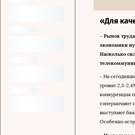
«Для кач
– Рынок труда
экономики ну
Насколько сил
телекоммуник
– На сегодняш
уровне 2,3–2,4
конкуренция п
соперничают с
выступают бан
Особенно остр