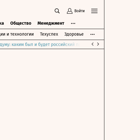
Войти
ка
Общество
Менеджмент
ии и технологии
Техуспех
Здоровье
думу: каким был и будет российский парламент
Война на Ближне