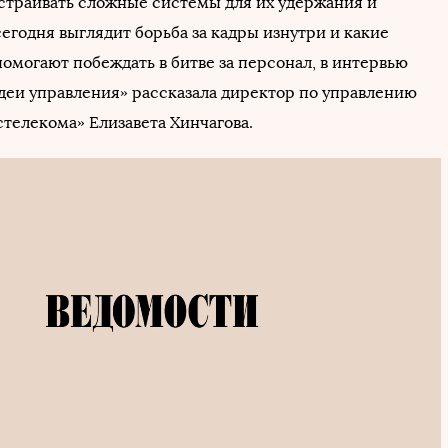
траивать сложные системы для их удержания и
сегодня выглядит борьба за кадры изнутри и какие
омогают побеждать в битве за персонал, в интервью
деи управления» рассказала директор по управлению
стелекома» Елизавета Хинчагова.