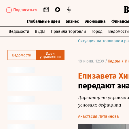
Подписаться
Глобальные идеи
Бизнес
Экономика
Финанс
Ведомости
ВЕДЫ
Правила торговли
Город
Ведомост
Ситуация на топливном ры
Идеи
Ведомости
управления
18 июня, 12:39 /
Кадры
/
И
Елизавета Хи
передают зна
Директор по управлен
условиях дефицита
Анастасия Литвинова