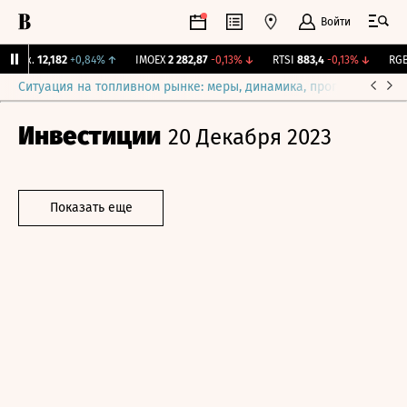
Войти
Бирж.
12,182
+0,84%
↑
IMOEX
2 282,87
-0,13%
↓
RTSI
883,4
-0,13%
↓
RGBI
Ситуация на топливном рынке: меры, динамика, прогнозы
Выб
Инвестиции
20 Декабря 2023
Показать еще