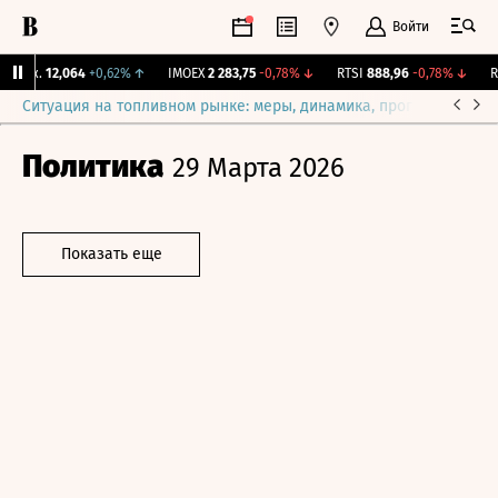
Войти
Бирж.
12,064
+0,62%
↑
IMOEX
2 283,75
-0,78%
↓
RTSI
888,96
-0,78%
↓
RG
Ситуация на топливном рынке: меры, динамика, прогнозы
Выб
Политика
29 Марта 2026
Показать еще