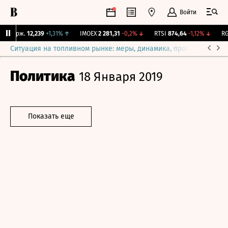
Войти
Y Бирж.
12,239
+1,31%
↑
IMOEX
2 281,31
-0,2%
↓
RTSI
874,64
-1,12%
↓
RGB
Ситуация на топливном рынке: меры, динамика, прогнозы
Выб
Политика
18 Января 2019
Показать еще