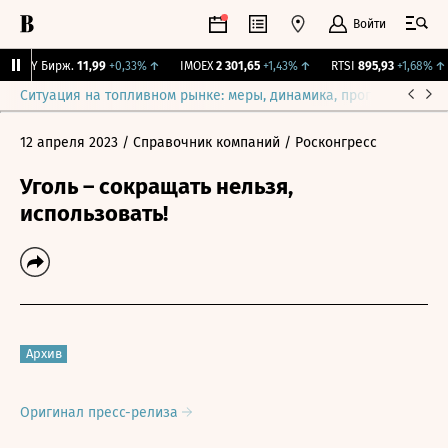
Войти
CNY Бирж.
11,99
+0,33%
↑
IMOEX
2 301,65
+1,43%
↑
RTSI
895,93
+1,68%
↑
Ситуация на топливном рынке: меры, динамика, прогнозы
Выб
12 апреля 2023
/ Справочник компаний
/ Росконгресс
Уголь – сокращать нельзя,
использовать!
Архив
Оригинал пресс-релиза