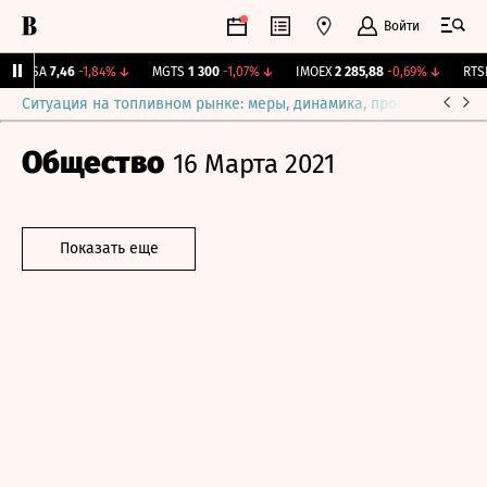
Войти
ARSA
7,46
-1,84%
↓
MGTS
1 300
-1,07%
↓
IMOEX
2 285,88
-0,69%
↓
RTSI
Ситуация на топливном рынке: меры, динамика, прогнозы
Выб
Общество
16 Марта 2021
Показать еще