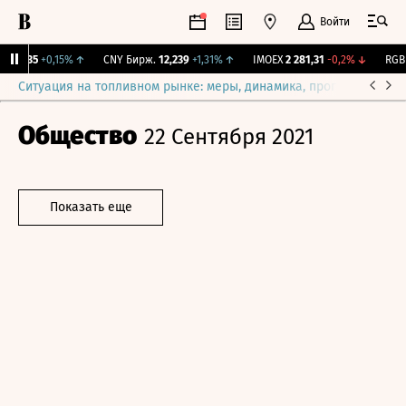
Войти
115,35
+0,15%
↑
CNY Бирж.
12,239
+1,31%
↑
IMOEX
2 281,31
-0,2%
↓
RGBIT
Ситуация на топливном рынке: меры, динамика, прогнозы
Выб
Общество
22 Сентября 2021
Показать еще