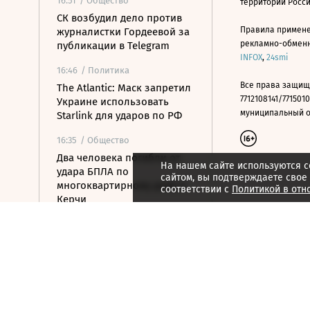
16:51
/ Общество
территории Росс
СК возбудил дело против
Правила примене
журналистки Гордеевой за
рекламно-обменно
публикации в Telegram
INFOX
,
24smi
16:46
/ Политика
Все права защищ
The Atlantic: Маск запретил
7712108141/7715010
Украине использовать
муниципальный окр
Starlink для ударов по РФ
16:35
/ Общество
Два человека погибли от
На нашем сайте используются c
удара БПЛА по
сайтом, вы подтверждаете свое
многоквартирному дому в
соответствии с
Политикой в отн
Керчи
16:32
/ Бизнес
Сбор тепличных овощей в
РФ вырос на 3,5% до 1 млн
тонн
16:23
/ Политика