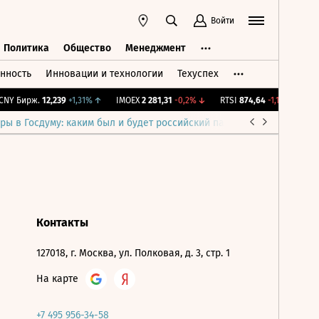
Войти
Политика
Общество
Менеджмент
нность
Инновации и технологии
Техуспех
ть
Политика
Общество
Менеджмент
NY Бирж.
12,239
+1,31%
↑
IMOEX
2 281,31
-0,2%
↓
RTSI
874,64
-1,12%
↓
RG
ры в Госдуму: каким был и будет российский парламент
Война н
Контакты
127018, г. Москва, ул. Полковая, д. 3, стр. 1
На карте
+7 495 956-34-58