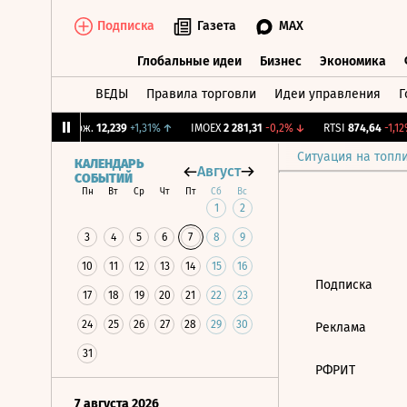
Подписка
Газета
MAX
Глобальные идеи
Бизнес
Экономика
ВЕДЫ
Правила торговли
Идеи управления
Г
Глобальные идеи
Бизнес
Экономик
%
↓
CNY Бирж.
12,239
+1,31%
↑
IMOEX
2 281,31
-0,2%
↓
RTSI
874,64
-1,12%
Ситуация на топл
КАЛЕНДАРЬ
Август
СОБЫТИЙ
Пн
Вт
Ср
Чт
Пт
Сб
Вс
1
2
3
4
5
6
7
8
9
10
11
12
13
14
15
16
Подписка
17
18
19
20
21
22
23
24
25
26
27
28
29
30
Реклама
31
РФРИТ
7 августа 2026