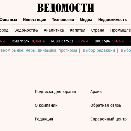
Финансы
Инвестиции
Технологии
Медиа
Недвижимость
ород
Ведомости&
Аналитика
Капитал
Страна
Промышле
а
Финансы
Инвестиции
Технологии
Медиа
Недвижимос
↓
RGBI
115,17
-0,06%
↓
RGBITR
775,52
-0,02%
↓
UKUZ
594
-1,66%
↓
C
ивном рынке: меры, динамика, прогнозы
Выбор редакции
Выбо
Подписка для юр.лиц
Архив
О компании
Обратная связь
Редакция
Справочный центр