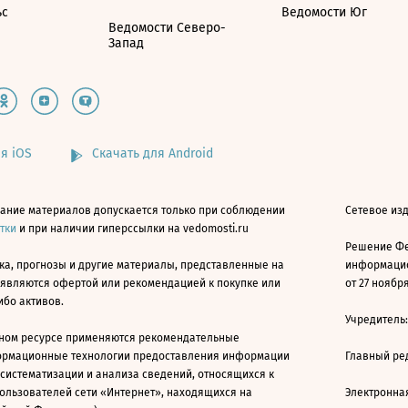
ьс
Ведомости Юг
Ведомости Северо-
Запад
я iOS
Скачать для Android
ание материалов допускается только при соблюдении
Сетевое изд
атки
и при наличии гиперссылки на vedomosti.ru
Решение Фе
ка, прогнозы и другие материалы, представленные на
информацио
 являются офертой или рекомендацией к покупке или
от 27 ноября
ибо активов.
Учредитель
ном ресурсе применяются рекомендательные
ормационные технологии предоставления информации
Главный ре
 систематизации и анализа сведений, относящихся к
ользователей сети «Интернет», находящихся на
Электронна