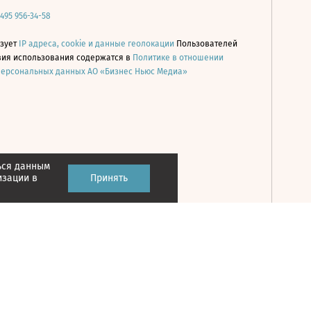
 495 956-34-58
ьзует
IP адреса, cookie и данные геолокации
Пользователей
овия использования содержатся в
Политике в отношении
персональных данных АО «Бизнес Ньюс Медиа»
ься данным
Принять
изации в