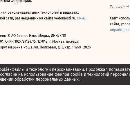
ийской Федерации).
Телефон:
+7
ния рекомендательных технологий в виджетах
й сети, размещенных на сайте vedomosti.ru:
СМИ2
,
Сайт испол
сайта, усл
обработки 
ены © АО Бизнес Ньюс Медиа, ИНН/КПП
01, ОГРН 1027739124775, 127018, г. Москва, вн.тер.г.
уг Марьина Роща, ул. Полковая, д. 3, стр. 1 1999—2026
ookie-файлы и технологии персонализации. Продолжая пользоват
согласие
на использование файлов cookie и технологий персонал
ошении обработки персональных данных.