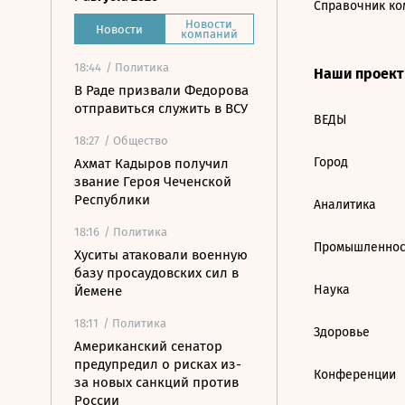
Справочник ко
Новости
Новости
компаний
18:44
/ Политика
Наши проек
В Раде призвали Федорова
отправиться служить в ВСУ
ВЕДЫ
18:27
/ Общество
Город
Ахмат Кадыров получил
звание Героя Чеченской
Республики
Аналитика
18:16
/ Политика
Промышленнос
Хуситы атаковали военную
базу просаудовских сил в
Наука
Йемене
18:11
/ Политика
Здоровье
Американский сенатор
предупредил о рисках из-
Конференции
за новых санкций против
России