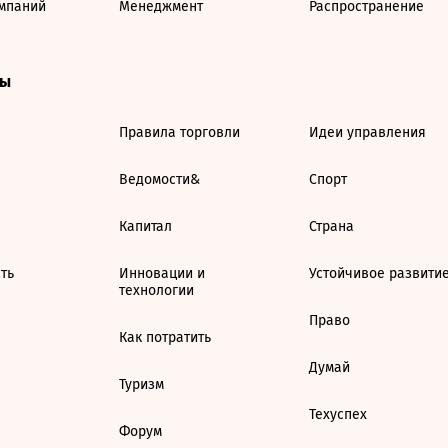
мпаний
Менеджмент
Распространение
ты
Правила торговли
Идеи управления
Ведомости&
Спорт
Капитал
Страна
ть
Инновации и
Устойчивое развити
технологии
Право
Как потратить
Думай
Туризм
Техуспех
Форум