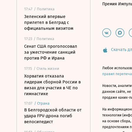
Премия Импул
17:47
/ Политика
Зеленский впервые
прилетел в Белград с
официальным визитом
17:23
/ Политика
Сенат США проголосовал
Скачать дл
за ужесточение санкций
против РФ и Ирана
Любое использов
17:15
/ Стиль жизни
правил перепеч
Хорватия отказала
лидерам сборной России в
Новости, аналити
визах для участия в ЧЕ по
данном сайте, не
гимнастике
продаже каких-л
17:07
/
Страна
В Белгородской области от
На информацион
удара FPV-дрона погиб
технологии (инф
велосипедист
на основе сбора,
предпочтениям п