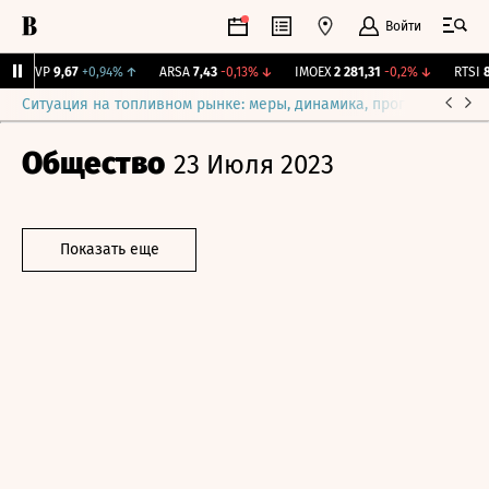
Войти
BISVP
9,67
+0,94%
↑
ARSA
7,43
-0,13%
↓
IMOEX
2 281,31
-0,2%
↓
RTSI
87
Ситуация на топливном рынке: меры, динамика, прогнозы
Выб
Общество
23 Июля 2023
Показать еще