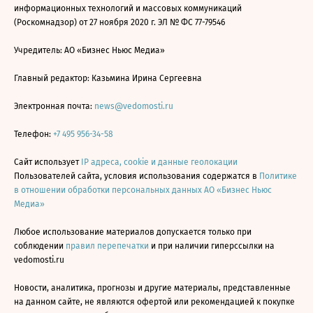
информационных технологий и массовых коммуникаций
(Роскомнадзор) от 27 ноября 2020 г. ЭЛ № ФС 77-79546
Учредитель: АО «Бизнес Ньюс Медиа»
Главный редактор: Казьмина Ирина Сергеевна
Электронная почта:
news@vedomosti.ru
Телефон:
+7 495 956-34-58
Сайт использует
IP адреса, cookie и данные геолокации
Пользователей сайта, условия использования содержатся в
Политике
в отношении обработки персональных данных АО «Бизнес Ньюс
Медиа»
Любое использование материалов допускается только при
соблюдении
правил перепечатки
и при наличии гиперссылки на
vedomosti.ru
Новости, аналитика, прогнозы и другие материалы, представленные
на данном сайте, не являются офертой или рекомендацией к покупке