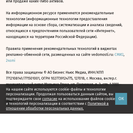
или продаже каких-либо активов.
На информационном ресурсе применяются рекомендательные
технологии (информационные технологии предоставления
информации на основе сбора, систематизации и анализа сведений,
относящихся к предпочтениям пользователей сети «Интернет»,
находящихся на территории Российской Федерации).
Правила применения рекомендательных технологий в виджетах
рекламно-обменной сети, размещенных на сайте vedomosti.ru:
СМИ2
,
24smi
Все права защищены © АО Бизнес Ньюс Медиа, ИНН/КПП
7712108141/771501001, ОГРН 1027739124775, 127018, г. Москва, вн.тер.г.
муниципальный округ Марьина Роща, ул. Полковая, д. 3, стр. 1 1999—
На нашем сайте используются cookie-файлы и технологии
2026
персонализации. Продолжая пользоваться данным сайтом, вы
ОК
подтверждаете свое
согласие
на использование файлов cookie
и технологий персонализации в соответствии с
Политикой в
отношении обработки персональных данных.