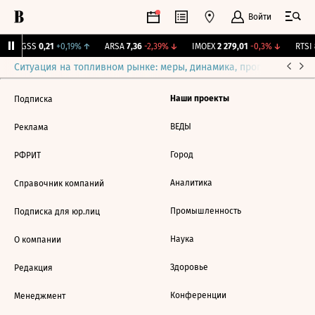
Войти
RGSS
0,21
+0,19%
↑
ARSA
7,36
-2,39%
↓
IMOEX
2 279,01
-0,3%
↓
RTSI
Ситуация на топливном рынке: меры, динамика, прогнозы
Выб
Наши проекты
Подписка
ВЕДЫ
Реклама
Город
РФРИТ
Аналитика
Справочник компаний
Промышленность
Подписка для юр.лиц
Наука
О компании
Здоровье
Редакция
Конференции
Менеджмент