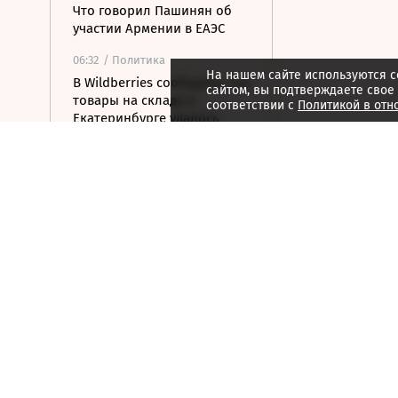
Что говорил Пашинян об
участии Армении в ЕАЭС
06:32
/ Политика
На нашем сайте используются c
В Wildberries сообщили, что
сайтом, вы подтверждаете свое
товары на складе в
соответствии с
Политикой в отн
Екатеринбурге удалось
сохранить
06:21
/ Политика
Пашинян: сотрудничество
со странами ЕАЭС остается
приоритетом Армении
06:07
/ Общество
Число погибших при
стрельбе в школе в
Таиланде выросло до семи
05:55
/ Общество
Агенты в юбках: 12 историй
женщин, изменивших лицо