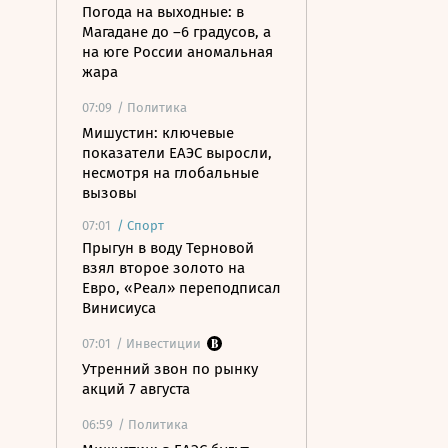
Погода на выходные: в
Магадане до –6 градусов, а
на юге России аномальная
жара
07:09
/ Политика
Мишустин: ключевые
показатели ЕАЭС выросли,
несмотря на глобальные
вызовы
07:01
/
Спорт
Прыгун в воду Терновой
взял второе золото на
Евро, «Реал» переподписал
Винисиуса
07:01
/ Инвестиции
Утренний звон по рынку
акций 7 августа
06:59
/ Политика