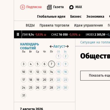
Подписка
Газета
MAX
Глобальные идеи
Бизнес
Экономика
ВЕДЫ
Правила торговли
Идеи управления
Г
Глобальные идеи
Бизнес
Экономик
+0,79%
↑
UTAR
9,14
-1,83%
↓
CHKZ
16 050
-0,93%
↓
IMOEX
2 305,59
+0,86
Ситуация на топл
КАЛЕНДАРЬ
Август
СОБЫТИЙ
Пн
Вт
Ср
Чт
Пт
Сб
Вс
Общест
1
2
3
4
5
6
7
8
9
10
11
12
13
14
15
16
Показать ещ
17
18
19
20
21
22
23
24
25
26
27
28
29
30
31
7 августа 2026