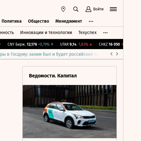
Войти
Политика
Общество
Менеджмент
нность
Инновации и технологии
Техуспех
ть
Политика
Общество
Менеджмент
CNY Бирж.
12,176
+0,79%
↑
UTAR
9,14
-1,83%
↓
CHKZ
16 050
-0,93%
↓
IM
ры в Госдуму: каким был и будет российский парламент
Война н
Ведомости. Капитал