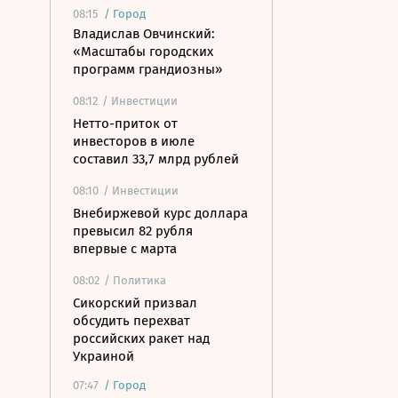
08:15
/
Город
Владислав Овчинский:
«Масштабы городских
программ грандиозны»
08:12
/ Инвестиции
Нетто-приток от
инвесторов в июле
составил 33,7 млрд рублей
08:10
/ Инвестиции
Внебиржевой курс доллара
превысил 82 рубля
впервые с марта
08:02
/ Политика
Сикорский призвал
обсудить перехват
российских ракет над
Украиной
07:47
/
Город