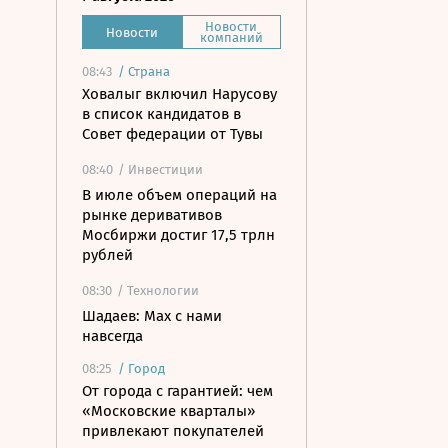
Новости
Новости
компаний
08:43
/
Страна
Ховалыг включил Нарусову
в список кандидатов в
Совет федерации от Тувы
08:40
/ Инвестиции
В июле объем операций на
рынке деривативов
Мосбиржи достиг 17,5 трлн
рублей
08:30
/ Технологии
Шадаев: Max с нами
навсегда
08:25
/
Город
От города с гарантией: чем
«Московские кварталы»
привлекают покупателей