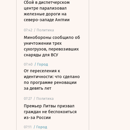
Сбой в диспетчерском
центре парализовал
железные дороги на
северо-западе Англии
07:42
/ Политика
Минобороны сообщило об
уничтожении трех
сухогрузов, перевозивших
снаряды для ВСУ
07:40
/
Город
От переселения к
идентичности: что сделано
по программе реновации
за девять лет
07:27
/ Политика
Премьер Литвы призвал
граждан не беспокоиться
из-за России
07:11
/
Город