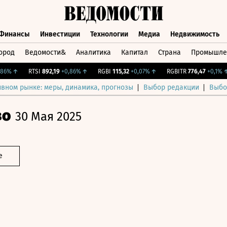
Финансы
Инвестиции
Технологии
Медиа
Недвижимость
ород
Ведомости&
Аналитика
Капитал
Страна
Промышле
а
Финансы
Инвестиции
Технологии
Медиа
Недвижимос
%
↑
RTSI
892,19
+0,86%
↑
RGBI
115,32
+0,07%
↑
RGBITR
776,47
+0,1%
↑
ивном рынке: меры, динамика, прогнозы
Выбор редакции
Выбо
во
30 Мая 2025
е