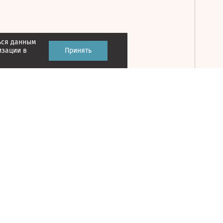
ься данным
Принять
изации в