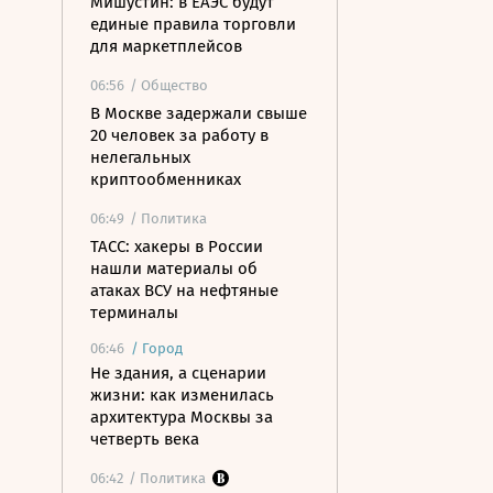
Мишустин: в ЕАЭС будут
единые правила торговли
для маркетплейсов
06:56
/ Общество
В Москве задержали свыше
20 человек за работу в
нелегальных
криптообменниках
06:49
/ Политика
ТАСС: хакеры в России
нашли материалы об
атаках ВСУ на нефтяные
терминалы
06:46
/
Город
Не здания, а сценарии
жизни: как изменилась
архитектура Москвы за
четверть века
06:42
/ Политика