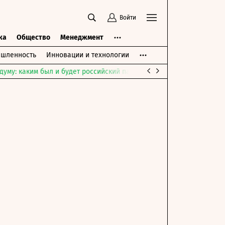
Войти
ка
Общество
Менеджмент
шленность
Инновации и технологии
думу: каким был и будет российский парламент
Война на Ближне