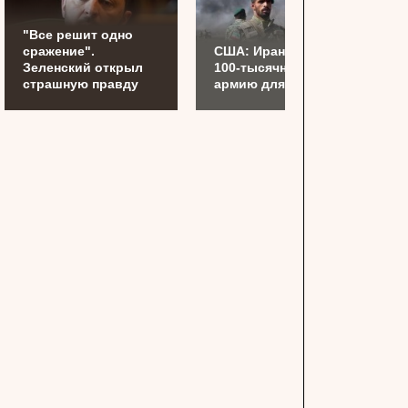
"Все решит одно
сражение".
США: Иран готовит
Зеленский открыл
100-тысячную
страшную правду
армию для Украины