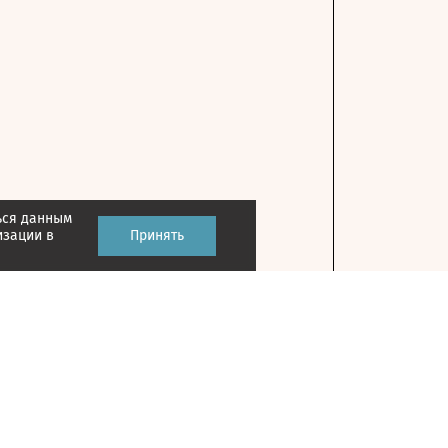
ься данным
изации в
Принять