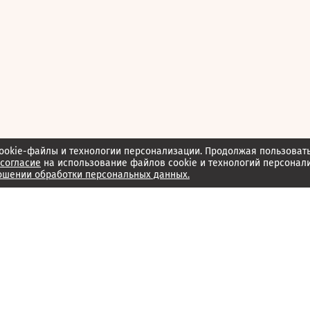
ookie-файлы и технологии персонализации. Продолжая пользоват
согласие
на использование файлов cookie и технологий персонал
ошении обработки персональных данных.