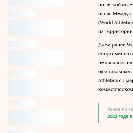
по легкой атле
июля. Междуна
(World Athleti
на территории
Днем ранее Wor
спортсменов н
не касалось их
официальные л
Athletics с 1 м
коммерческом 
Ранее по т
2022 года 