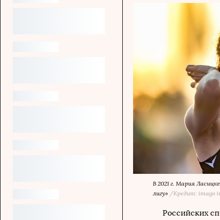
В 2021 г. Мария Ласиц
лигу»
/Кредит: imago im
Российских сп