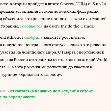
тике, который пройдет в штате Орегон (США) с 15 по 24
родная ассоциация легкоатлетических федераций
cs) объяснила, что решение принято в связи с ситуацией
 Украины,
сообщается
на сайте Inside the Games.
ld Athletics
одобрила
заявки 18 российских
а получение нейтрального статуса, однако это решение
 участия на чемпионате мира. C 1 марта спортсмены и
ица из России отстранены от стартов под эгидой World
арта. 17 марта россиян не допустили до участия в
турнире «Бриллиантовая лига».
еме:
Легкоатлетка Клишина не выступит в сезоне
из-за беременности