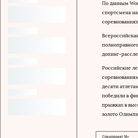
По данным Worl
спортсмена на
соревнованиях 
Всероссийская
полноправного ч
допинг-расслед
Российские ле
соревнованиям 
десяти атлета
победили в фи
прыжках в высо
золото Олимпи
Спецпроект 16+