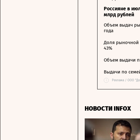
Россияне в ию
млрд рублей
Объем выдач ры
года
Доля рыночной 
43%
Объем выдачи п
Выдачи по семе
i
Реклама / ООО "Д
НОВОСТИ INFOX