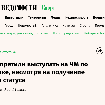
ы
Инвестиции
Технологии
Медиа
Недвижимость
Полити
Город
Ведомости&
Аналитика
Капитал
Страна
Промы
нке: меры, динамика, прогнозы
Выбор редакции
Выборы в Гос
я атлетика
претили выступать на ЧМ по
ике, несмотря на получение
 статуса
 15 по 24 июля