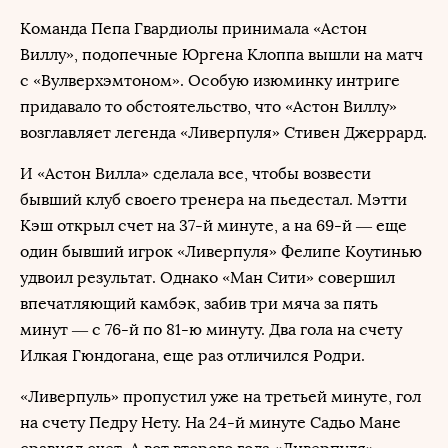
Команда Пепа Гвардиолы принимала «Астон
Виллу», подопечные Юргена Клоппа вышли на матч
с «Вулверхэмтоном». Особую изюминку интриге
придавало то обстоятельство, что «Астон Виллу»
возглавляет легенда «Ливерпуля» Стивен Джеррард.
И «Астон Вилла» сделала все, чтобы возвести
бывший клуб своего тренера на пьедестал. Мэтти
Кэш открыл счет на 37-й минуте, а на 69-й — еще
один бывший игрок «Ливерпуля» Фелипе Коутинью
удвоил результат. Однако «Ман Сити» совершил
впечатляющий камбэк, забив три мяча за пять
минут — с 76-й по 81-ю минуту. Два гола на счету
Илкая Гюндогана, еще раз отличился Родри.
«Ливерпуль» пропустил уже на третьей минуте, гол
на счету Педру Нету. На 24-й минуте Садьо Мане