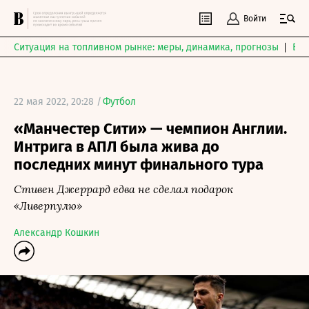
Войти
Ситуация на топливном рынке: меры, динамика, прогнозы
Выб
22 мая 2022, 20:28 /
Футбол
«Манчестер Сити» — чемпион Англии.
Интрига в АПЛ была жива до
последних минут финального тура
Стивен Джеррард едва не сделал подарок
«Ливерпулю»
Александр Кошкин