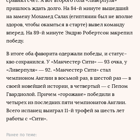
сравнял счет. А вот второго гола «Ливерпуля»
пришлось ждать долго. На 84-й минуте вышедший
на замену Мохамед Салах (египтянин был не вполне
здоров, чтобы оказаться в старте) вывел команду
вперед. На 89-й минуте Эндрю Робертсон закрепил
победу.
В итоге оба фаворита одержали победы, и статус-
кво сохранился. У «Манчестер Сити» — 93 очка, у
«Ливерпуля» — 92. «Манчестер Сити» стал
чемпионом Англии в восьмой раз, в шестой раз — в
своей новейшей истории, в четвертый — с Пепом
Гвардиолой. Причем «горожане» победили в
четырех из последних пяти чемпионатов Англии.
Всего испанец выиграл 11-й трофей за шесть лет
работы с «Сити».
Ранее по теме: