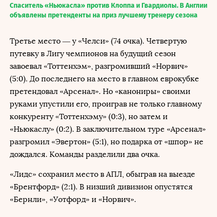
Спаситель «Ньюкасла» против Клоппа и Гвардиолы. В Англии
объявлены претенденты на приз лучшему тренеру сезона
Третье место — у «Челси» (74 очка). Четвертую
путевку в Лигу чемпионов на будущий сезон
завоевал «Тоттенхэм», разгромивший «Норвич»
(5:0). До последнего на место в главном еврокубке
претендовал «Арсенал». Но «канониры» своими
руками упустили его, проиграв не только главному
конкуренту «Тоттенхэму» (0:3), но затем и
«Ньюкаслу» (0:2). В заключительном туре «Арсенал»
разгромил «Эвертон» (5:1), но подарка от «шпор» не
дождался. Команды разделили два очка.
«Лидс» сохранил место в АПЛ, обыграв на выезде
«Брентфорд» (2:1). В низший дивизион опустятся
«Бернли», «Уотфорд» и «Норвич».