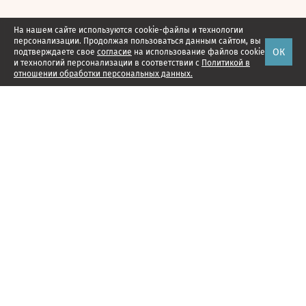
На нашем сайте используются cookie-файлы и технологии
персонализации. Продолжая пользоваться данным сайтом, вы
ОК
подтверждаете свое
согласие
на использование файлов cookie
и технологий персонализации в соответствии с
Политикой в
отношении обработки персональных данных.
Наши проекты
Подписка
Реклама
Справочник компаний