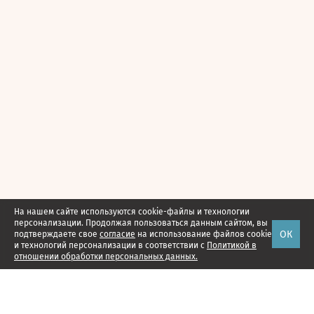
На нашем сайте используются cookie-файлы и технологии
персонализации. Продолжая пользоваться данным сайтом, вы
ОК
подтверждаете свое
согласие
на использование файлов cookie
и технологий персонализации в соответствии с
Политикой в
отношении обработки персональных данных.